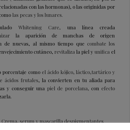
relacionadas con las hormonas), o las originidas por
s como
las pecas y los lunares.
mulado
Whitening Care,
una línea creada
izar
la aparición de manchas de origen
n de nuevas, al mismo tiempo que
combate los
envejecimiento cutáneo,
revitaliza
la piel y
unifica
el
to porcentaje como
el ácido kójico, láctico,tartárico y
e ácidos frutales
, la convierten en tu aliada para
das y conseguir una
piel de porcelana,
con
efecto
zarla.
Crema, serum y mascarilla despigmentantes