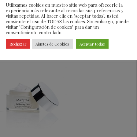
elente acción de los principios despigmentantes
Utilizamos cookies en nuestro sitio web para ofrecerle la
experiencia más relevante al recordar sus preferencias y
racto de mandarina satsuma,
eliminan manchas,
visitas repetidas. Al hacer clic en "Aceptar todas", usted
las vitaminas esenciales que necesita para estar más
consiente el uso de TODAS las cookies. Sin embargo, puede
visitar "Configuración de cookies" para dar un
consentimiento controlado.
Rechazar
Ajustes de Cookies
Aceptar todas