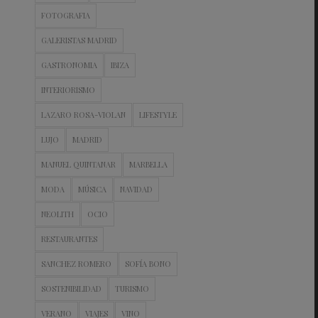
FOTOGRAFIA
GALERISTAS MADRID
GASTRONOMIA
IBIZA
INTERIORISMO
LAZARO ROSA-VIOLAN
LIFESTYLE
LUJO
MADRID
MANUEL QUINTANAR
MARBELLA
MODA
MÚSICA
NAVIDAD
NEOLITH
OCIO
RESTAURANTES
SANCHEZ ROMERO
SOFÍA BONO
SOSTENIBILIDAD
TURISMO
VERANO
VIAJES
VINO