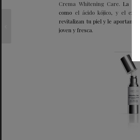
Crema Whitening Care
. La exc
como
el ácido kójico, y
el ext
ERES celebra San
revitalizan tu piel y le aportan 
Valentín con
joven y fresca.
estampados en clave
pop