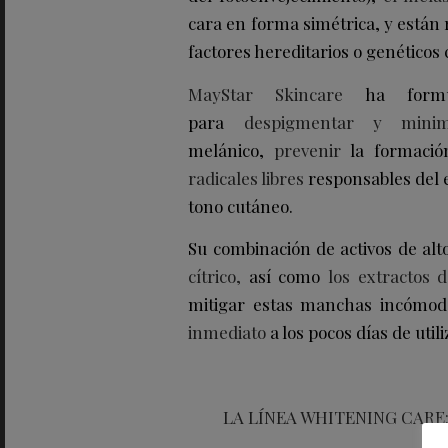
cara en forma simétrica, y están 
factores hereditarios o genético
MayStar Skincare
ha for
para
despigmentar y minim
melánico,
prevenir
la formació
radicales libres
responsables del 
tono cutáneo.
Su combinación de activos de al
cítrico,
así como
los extractos d
mitigar estas manchas incómo
inmediato
a los pocos días de utili
LA LÍNEA WHITENING CARE: 