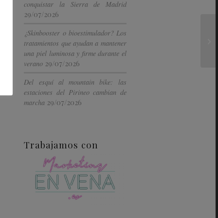
conquistar la Sierra de Madrid
29/07/2026
¿Skinbooster o bioestimulador? Los
tratamientos que ayudan a mantener
una piel luminosa y firme durante el
29/07/2026
verano
Del esquí al mountain bike: las
estaciones del Pirineo cambian de
29/07/2026
marcha
Trabajamos con