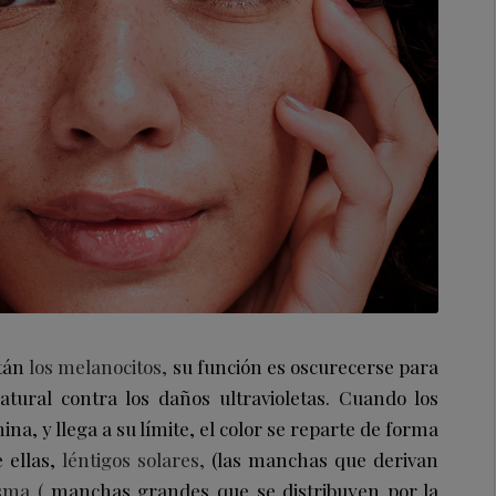
stán
los melanocitos,
su función es oscurecerse para
tural contra los daños ultravioletas. Cuando los
, y llega a su límite, el color se reparte de forma
 ellas,
léntigos solares,
(las manchas que derivan
sma (
manchas grandes que se distribuyen por la