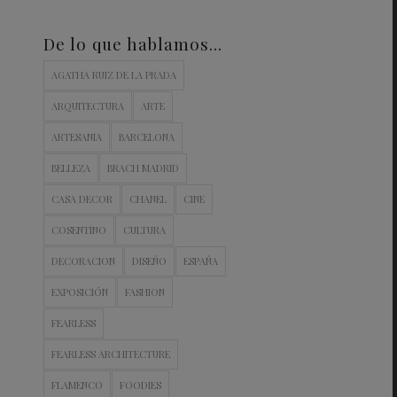
De lo que hablamos…
AGATHA RUIZ DE LA PRADA
ARQUITECTURA
ARTE
ARTESANIA
BARCELONA
BELLEZA
BRACH MADRID
CASA DECOR
CHANEL
CINE
COSENTINO
CULTURA
DECORACION
DISEÑO
ESPAÑA
EXPOSICIÓN
FASHION
FEARLESS
FEARLESS ARCHITECTURE
FLAMENCO
FOODIES