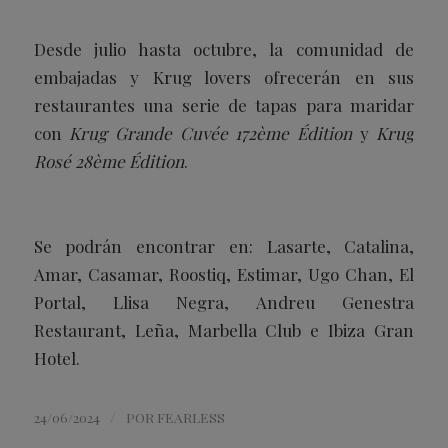
Desde julio hasta octubre, la comunidad de
embajadas y Krug lovers ofrecerán en sus
restaurantes una serie de tapas para maridar
con
Krug Grande Cuvée 172ème Édition
y
Krug
R
osé 28ème Édition
.
Se podrán encontrar en: Lasarte, Catalina,
Amar, Casamar, Roostiq, Estimar, Ugo Chan, El
Portal, Llisa Negra, Andreu Genestra
Restaurant, Leña, Marbella Club e Ibiza Gran
Hotel.
/
24/06/2024
POR
FEARLESS