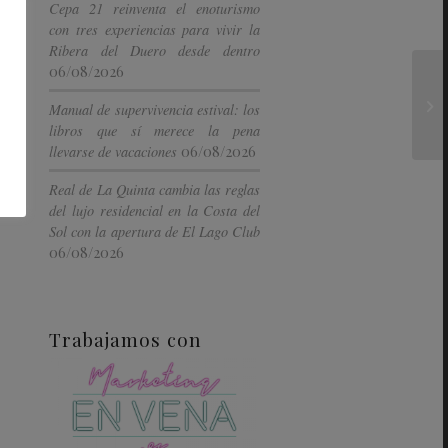
Cepa 21 reinventa el enoturismo
con tres experiencias para vivir la
Ribera del Duero desde dentro
06/08/2026
Manual de supervivencia estival: los
libros que sí merece la pena
06/08/2026
llevarse de vacaciones
Real de La Quinta cambia las reglas
del lujo residencial en la Costa del
Sol con la apertura de El Lago Club
06/08/2026
Trabajamos con