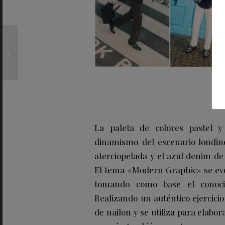
Aria Mia Loberti,
nombrada embajadora
global de L´OCCITANE
La paleta de colores pastel 
dinamismo del escenario londin
aterciopelada y el azul denim
El tema «Modern Graphic» se evo
tomando como base el conoci
Realizando un auténtico ejercici
de nailon y se utiliza para el