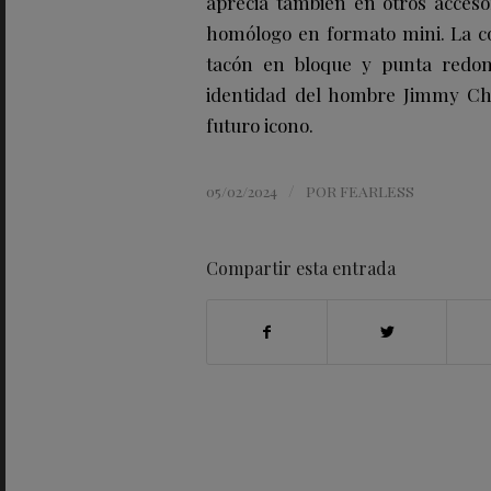
aprecia también en otros acceso
homólogo en formato mini. La 
tacón en bloque y punta redo
identidad del hombre Jimmy Cho
futuro icono.
/
05/02/2024
POR
FEARLESS
Compartir esta entrada