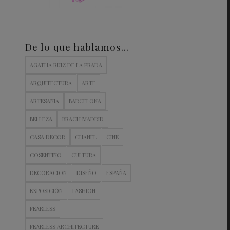
De lo que hablamos…
AGATHA RUIZ DE LA PRADA
ARQUITECTURA
ARTE
ARTESANIA
BARCELONA
BELLEZA
BRACH MADRID
CASA DECOR
CHANEL
CINE
COSENTINO
CULTURA
DECORACION
DISEÑO
ESPAÑA
EXPOSICIÓN
FASHION
FEARLESS
FEARLESS ARCHITECTURE