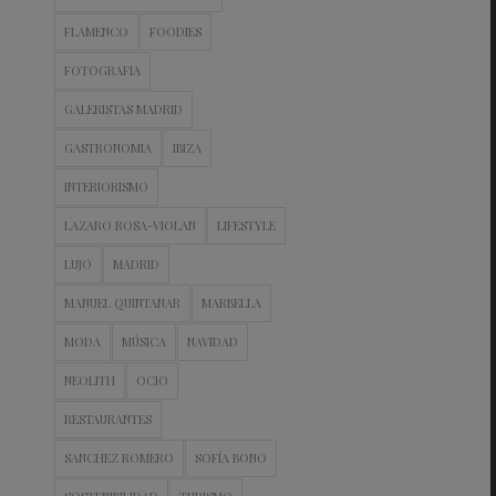
FLAMENCO
FOODIES
FOTOGRAFIA
GALERISTAS MADRID
GASTRONOMIA
IBIZA
INTERIORISMO
LAZARO ROSA-VIOLAN
LIFESTYLE
LUJO
MADRID
MANUEL QUINTANAR
MARBELLA
MODA
MÚSICA
NAVIDAD
NEOLITH
OCIO
RESTAURANTES
SANCHEZ ROMERO
SOFÍA BONO