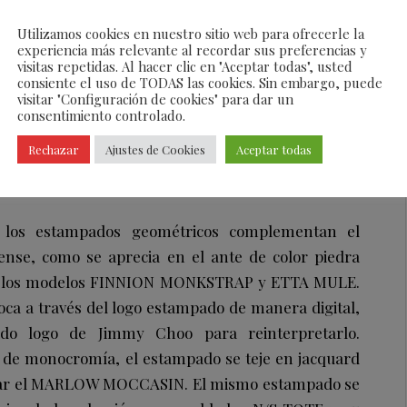
Utilizamos cookies en nuestro sitio web para ofrecerle la
experiencia más relevante al recordar sus preferencias y
visitas repetidas. Al hacer clic en "Aceptar todas", usted
consiente el uso de TODAS las cookies. Sin embargo, puede
visitar "Configuración de cookies" para dar un
consentimiento controlado.
Rechazar
Ajustes de Cookies
Aceptar todas
y los estampados geométricos complementan el
ense, como se aprecia en el ante de color piedra
 de los modelos FINNION MONKSTRAP y ETTA MULE.
ca a través del logo estampado de manera digital,
do logo de Jimmy Choo para reinterpretarlo.
o de monocromía, el estampado se teje en jacquard
aborar el MARLOW MOCCASIN. El mismo estampado se