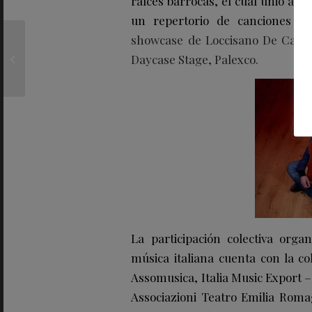
raíces barrocas, el cual unió a 
un repertorio de canciones or
Reapertura de la
showcase de Loccisano De Carol
Flagship ROBERTO
Daycase Stage, Palexco.
VERINO en Serrano 33:
un nuevo concepto de...
La participación colectiva org
música italiana cuenta con la col
Assomusica, Italia Music Export
Associazioni Teatro Emilia Roma