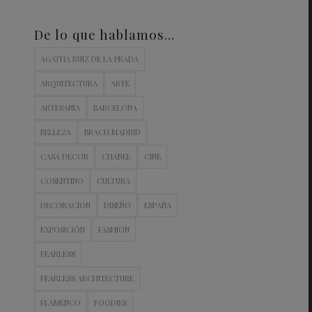
De lo que hablamos…
AGATHA RUIZ DE LA PRADA
ARQUITECTURA
ARTE
ARTESANIA
BARCELONA
BELLEZA
BRACH MADRID
CASA DECOR
CHANEL
CINE
COSENTINO
CULTURA
DECORACION
DISEÑO
ESPAÑA
EXPOSICIÓN
FASHION
FEARLESS
FEARLESS ARCHITECTURE
FLAMENCO
FOODIES