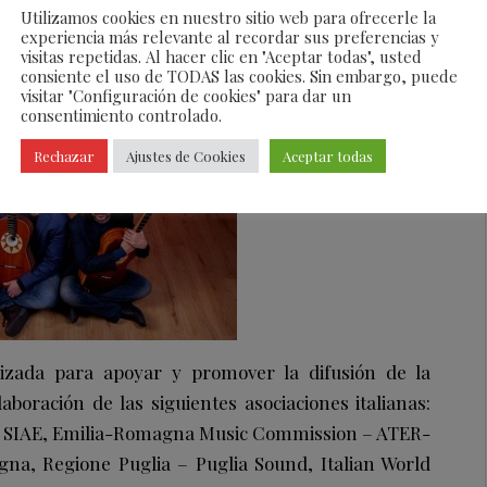
estos grandes músicos que actualmente cuentan con
Utilizamos cookies en nuestro sitio web para ofrecerle la
iginales y su primer álbum titulado “Venti”.
El
experiencia más relevante al recordar sus preferencias y
visitas repetidas. Al hacer clic en "Aceptar todas", usted
is dúo será el 27 de octubre de 13h00 a 14h00 en
consiente el uso de TODAS las cookies. Sin embargo, puede
visitar "Configuración de cookies" para dar un
consentimiento controlado.
Rechazar
Ajustes de Cookies
Aceptar todas
anizada para apoyar y promover la difusión de la
aboración de las siguientes asociaciones italianas:
 – SIAE, Emilia-Romagna Music Commission – ATER-
gna, Regione Puglia – Puglia Sound, Italian World