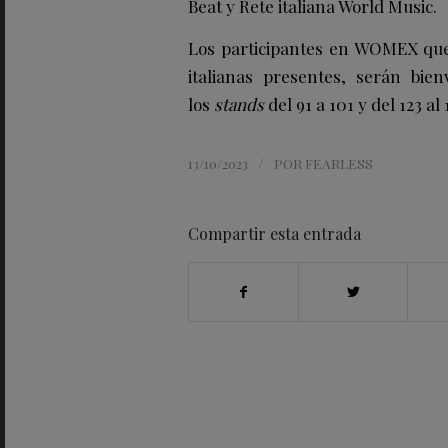
Beat y Rete italiana World Music.
Los participantes en WOMEX que
italianas presentes, serán bien
los
stands
del 91 a 101 y del 123 al 
/
13/10/2023
POR
FEARLESS
Compartir esta entrada