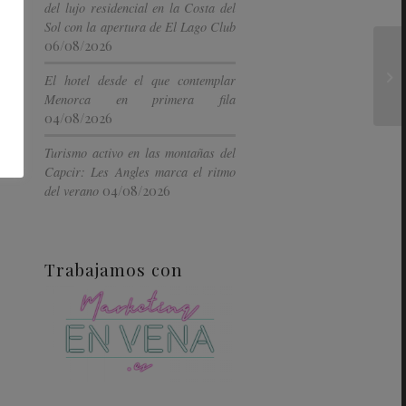
del lujo residencial en la Costa del
Sol con la apertura de El Lago Club
06/08/2026
El hotel desde el que contemplar
Menorca en primera fila
04/08/2026
Turismo activo en las montañas del
Capcir: Les Angles marca el ritmo
04/08/2026
del verano
Trabajamos con