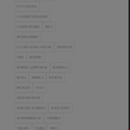
FOTOGRAFIA
GALERISTAS MADRID
GASTRONOMIA
IBIZA
INTERIORISMO
LAZARO ROSA-VIOLAN
LIFESTYLE
LUJO
MADRID
MANUEL QUINTANAR
MARBELLA
MODA
MÚSICA
NAVIDAD
NEOLITH
OCIO
RESTAURANTES
SANCHEZ ROMERO
SOFÍA BONO
SOSTENIBILIDAD
TURISMO
VERANO
VIAJES
VINO