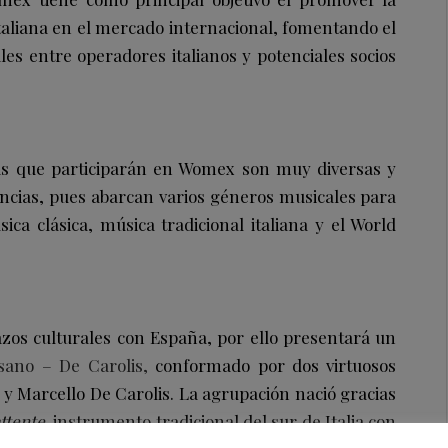
italiana en el mercado internacional, fomentando el
les entre operadores italianos y potenciales socios
anas que participarán en Womex son muy diversas y
ncias, pues abarcan varios géneros musicales para
ica clásica, música tradicional italiana y el World
lazos culturales con España, por ello presentará un
isano – De Carolis,
conformado por dos virtuosos
 y Marcello De Carolis. La agrupación nació gracias
ttente,
instrumento tradicional del sur de Italia con