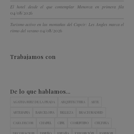
El hotel desde el que contemplar Menorca en primera fila
04/08/2026
Turismo activo en las montañas del Capcir: Les Angles marca el
04/08/2026
ritmo del verano
Trabajamos con
De lo que hablamos…
AGATHA RUIZ DE LA PRADA
ARQUITECTURA
ARTE
ARTESANIA
BARCELONA
BELLEZA
BRACH MADRID
CASA DECOR
CHANEL
CINE
COSENTINO
CULTURA
DECORACION
DISEÑO
ESPAÑA
EXPOSICIÓN
FASHION