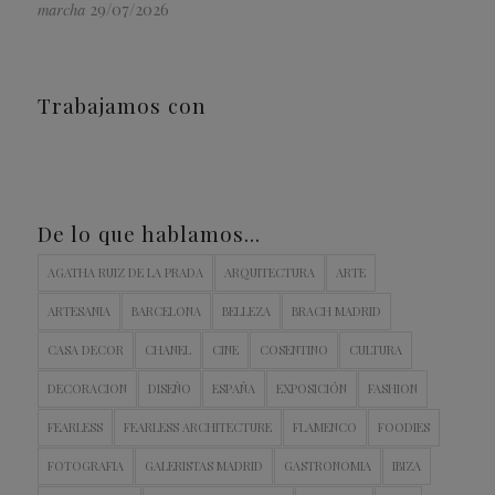
29/07/2026
marcha
Trabajamos con
De lo que hablamos…
AGATHA RUIZ DE LA PRADA
ARQUITECTURA
ARTE
ARTESANIA
BARCELONA
BELLEZA
BRACH MADRID
CASA DECOR
CHANEL
CINE
COSENTINO
CULTURA
DECORACION
DISEÑO
ESPAÑA
EXPOSICIÓN
FASHION
FEARLESS
FEARLESS ARCHITECTURE
FLAMENCO
FOODIES
FOTOGRAFIA
GALERISTAS MADRID
GASTRONOMIA
IBIZA