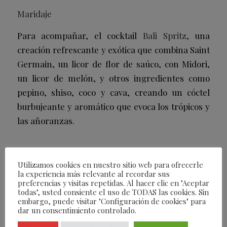
Maridaje
Para acompañar, el cocktail
Bali Spritz
, una
creación refrescante y exótica que combina Saint
Germain, un licor de flor de saúco, con Midori,
un licor de melón, y otros ingredientes como
pepino, shiso, coco y cava, creando un cóctel
burbujeante y aromático que evoca los trópicos y
las añoranzas.
En el tercer pase, encontramos un placer
Utilizamos cookies en nuestro sitio web para ofrecerle
la experiencia más relevante al recordar sus
absoluto para los sentidos que sin dudas te
preferencias y visitas repetidas. Al hacer clic en "Aceptar
trasladará a lugares insospechados con cada
todas", usted consiente el uso de TODAS las cookies. Sin
embargo, puede visitar "Configuración de cookies" para
bocado. Quizás por ello el nombre de este pase
dar un consentimiento controlado.
es
Déjate Llevar
.