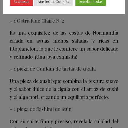
Rechazar
Ajustes de Cookies
Aceptar todas
Se compone de:
– 1 Ostra Fine Claire Nº2
Es una exquisitez de las costas de Normandía
criada en aguas menos saladas y ricas en
fitoplancton, lo que le confiere un sabor delicado
y refinado. ¡Una joya exquisita!
– 1 pieza de Gunkan de tartar de cigala
Una pieza de sushi que combina la textura suave
y el sabor dulce de la cigala con el arroz de sushi
y el alga nori, creando un equilibrio perfecto.
– 1 pieza de Sashimi de atún
Con su corte fino y preciso, revela la calidad del