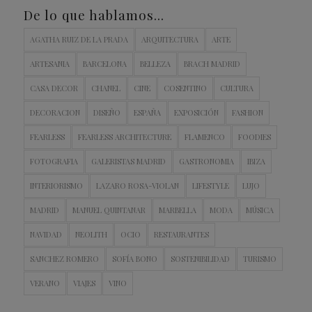
De lo que hablamos…
AGATHA RUIZ DE LA PRADA
ARQUITECTURA
ARTE
ARTESANIA
BARCELONA
BELLEZA
BRACH MADRID
CASA DECOR
CHANEL
CINE
COSENTINO
CULTURA
DECORACION
DISEÑO
ESPAÑA
EXPOSICIÓN
FASHION
FEARLESS
FEARLESS ARCHITECTURE
FLAMENCO
FOODIES
FOTOGRAFIA
GALERISTAS MADRID
GASTRONOMIA
IBIZA
INTERIORISMO
LAZARO ROSA-VIOLAN
LIFESTYLE
LUJO
MADRID
MANUEL QUINTANAR
MARBELLA
MODA
MÚSICA
NAVIDAD
NEOLITH
OCIO
RESTAURANTES
SANCHEZ ROMERO
SOFÍA BONO
SOSTENIBILIDAD
TURISMO
VERANO
VIAJES
VINO