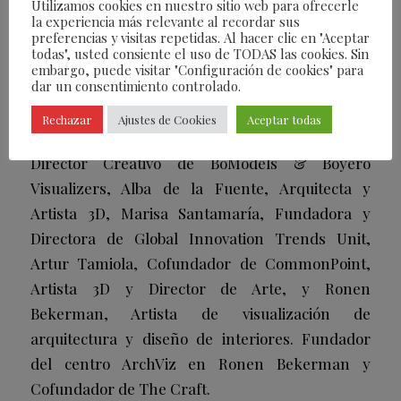
Utilizamos cookies en nuestro sitio web para ofrecerle
la experiencia más relevante al recordar sus
preferencias y visitas repetidas. Al hacer clic en "Aceptar
todas", usted consiente el uso de TODAS las cookies. Sin
Las candidaturas ganadoras fueron evaluadas
embargo, puede visitar "Configuración de cookies" para
dar un consentimiento controlado.
por un Jurado formado por José A. Gandía-
Blasco Canales, CEO y Director Creativo de
Rechazar
Ajustes de Cookies
Aceptar todas
Gandia Blasco Group, Jesús Boyero, Fundador y
Director Creativo de BoModels & Boyero
Visualizers, Alba de la Fuente, Arquitecta y
Artista 3D, Marisa Santamaría, Fundadora y
Directora de Global Innovation Trends Unit,
Artur Tamiola, Cofundador de CommonPoint,
Artista 3D y Director de Arte, y Ronen
Bekerman, Artista de visualización de
arquitectura y diseño de interiores. Fundador
del centro ArchViz en Ronen Bekerman y
Cofundador de The Craft.