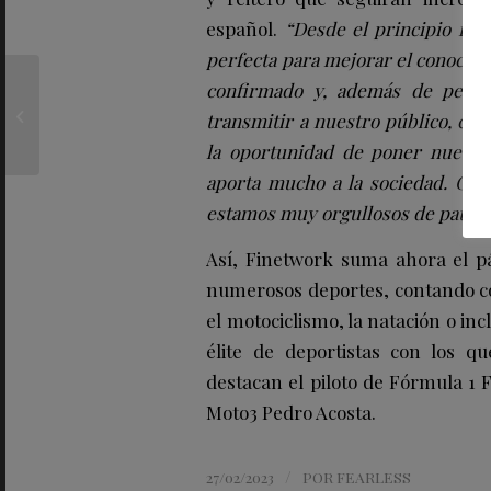
español.
“Desde el principio fui
perfecta para
mejorar el conocimie
HOA galería, ganadora
confirmado y, además de permi
del IX Premio Opening
transmitir a nuestro público, co
by Allianz en
la oportunidad de poner nuestr
ARCOmadrid 2023
aporta mucho a la sociedad.
Com
estamos muy orgullosos de patroc
Así, Finetwork suma ahora el pá
numerosos deportes, contando con
el motociclismo, la natación o inc
élite de deportistas con los q
destacan el piloto de Fórmula 1 F
Moto3 Pedro Acosta.
/
27/02/2023
POR
FEARLESS