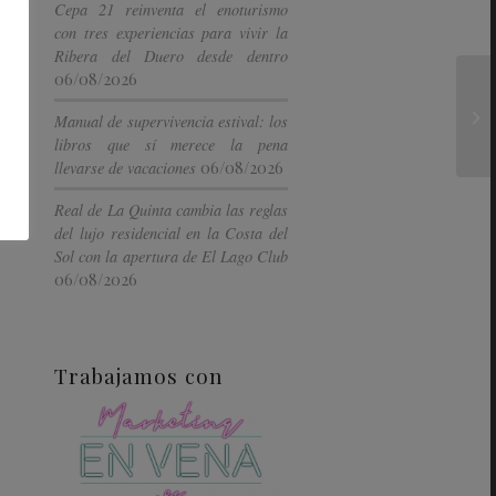
Cepa 21 reinventa el enoturismo
con tres experiencias para vivir la
Ribera del Duero desde dentro
06/08/2026
Manual de supervivencia estival: los
libros que sí merece la pena
06/08/2026
llevarse de vacaciones
Real de La Quinta cambia las reglas
del lujo residencial en la Costa del
Sol con la apertura de El Lago Club
06/08/2026
Trabajamos con