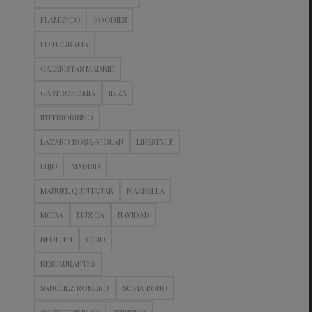
FLAMENCO
FOODIES
FOTOGRAFIA
GALERISTAS MADRID
GASTRONOMIA
IBIZA
INTERIORISMO
LAZARO ROSA-VIOLAN
LIFESTYLE
LUJO
MADRID
MANUEL QUINTANAR
MARBELLA
MODA
MÚSICA
NAVIDAD
NEOLITH
OCIO
RESTAURANTES
SANCHEZ ROMERO
SOFÍA BONO