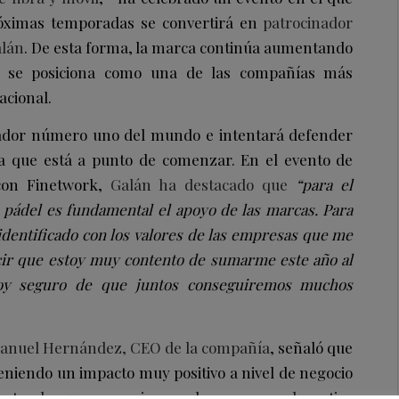
róximas temporadas se convertirá en
patrocinador
alán
. De esta forma, la marca continúa aumentando
y se posiciona como una de las compañías más
acional.
gador número uno del mundo e intentará defender
da que está a punto de comenzar. En el evento de
 con Finetwork,
Galán ha destacado que
“para el
 pádel es fundamental el apoyo de las marcas.
Para
identificado con los valores de las empresas que
me
cir que estoy muy contento de sumarme este año al
oy seguro de que juntos conseguiremos muchos
anuel Hernández, CEO de la compañía
, señaló que
teniendo un impacto muy positivo a nivel de negocio
entando su presencia en el panorama deportivo