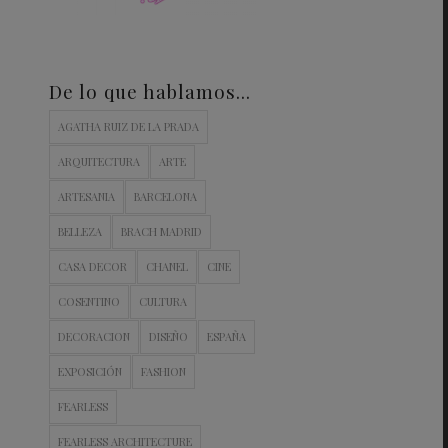
De lo que hablamos…
AGATHA RUIZ DE LA PRADA
ARQUITECTURA
ARTE
ARTESANIA
BARCELONA
BELLEZA
BRACH MADRID
CASA DECOR
CHANEL
CINE
COSENTINO
CULTURA
DECORACION
DISEÑO
ESPAÑA
EXPOSICIÓN
FASHION
FEARLESS
FEARLESS ARCHITECTURE