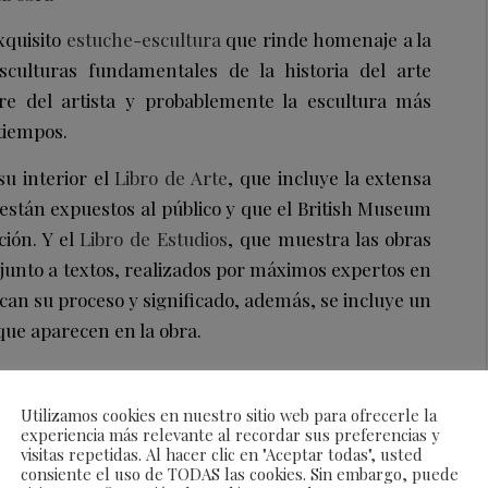
xquisito
estuche-escultura
que rinde homenaje a la
culturas fundamentales de la historia del arte
re del artista y probablemente la escultura más
tiempos.
u interior el
Libro de Arte
, que incluye la extensa
 están expuestos al público y que el British Museum
ión. Y el
Libro de Estudios
, que muestra las obras
unto a textos, realizados por máximos expertos en
lican su proceso y significado, además, se incluye un
 que aparecen en la obra.
Utilizamos cookies en nuestro sitio web para ofrecerle la
experiencia más relevante al recordar sus preferencias y
visitas repetidas. Al hacer clic en "Aceptar todas", usted
consiente el uso de TODAS las cookies. Sin embargo, puede