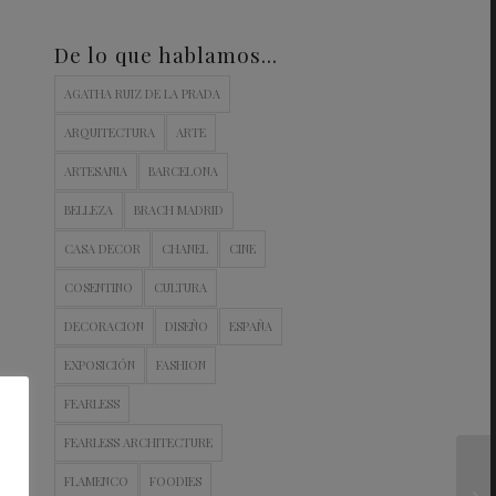
De lo que hablamos…
AGATHA RUIZ DE LA PRADA
ARQUITECTURA
ARTE
ARTESANIA
BARCELONA
BELLEZA
BRACH MADRID
CASA DECOR
CHANEL
CINE
COSENTINO
CULTURA
DECORACION
DISEÑO
ESPAÑA
EXPOSICIÓN
FASHION
FEARLESS
FEARLESS ARCHITECTURE
FLAMENCO
FOODIES