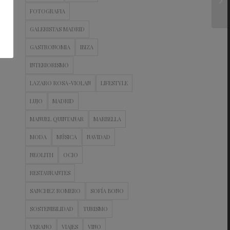
FOTOGRAFIA
GALERISTAS MADRID
GASTRONOMIA
IBIZA
INTERIORISMO
LAZARO ROSA-VIOLAN
LIFESTYLE
LUJO
MADRID
MANUEL QUINTANAR
MARBELLA
MODA
MÚSICA
NAVIDAD
NEOLITH
OCIO
RESTAURANTES
SANCHEZ ROMERO
SOFÍA BONO
SOSTENIBILIDAD
TURISMO
VERANO
VIAJES
VINO