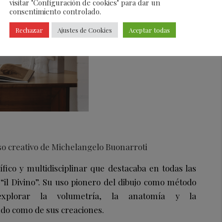
visitar "Configuración de cookies" para dar un
consentimiento controlado.
Rechazar
Ajustes de Cookies
Aceptar todas
so creativo de Michelangelo Buonarroti
ífico y multidisciplinar que destacaba en todas las
 “il Divino”. Su uso pionero del dibujo como método
explorar la volumetría, la anatomía y la
do como de sus creaciones.