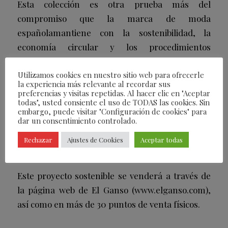
Esta colección es otra prueba más del
compromiso que la marca de moda
españolamantiene con la sostenibilidad, la
economía circular y los procedimientos
ambientales responsables, tres valores
Utilizamos cookies en nuestro sitio web para ofrecerle
intrínsecos en su ADN. Y es que, actualmente,
la experiencia más relevante al recordar sus
más del 80% de sus colecciones se fabrica con
preferencias y visitas repetidas. Al hacer clic en "Aceptar
todas", usted consiente el uso de TODAS las cookies. Sin
materiales de origen sostenible, con
embargo, puede visitar "Configuración de cookies" para
la aspiración de alcanzar el 100% en un
dar un consentimiento controlado.
futuro cercano.
Rechazar
Ajustes de Cookies
Aceptar todas
Este proyecto sostenible se venderá a través de
la página web de El Ganso (www.elganso.com),
así como en más de 30 puntos de venta físicos.