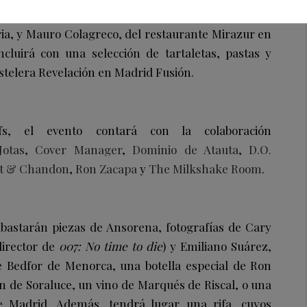
restaurante Lasarte en Barcelona, Jesús Sánchez,
a, y Mauro Colagreco, del restaurante Mirazur en
luirá con una selección de tartaletas, pastas y
telera Revelación en Madrid Fusión.
s, el evento contará con la colaboración
Jotas
,
Cover Manager
,
Dominio de Atauta
,
D.O.
t & Chandon
,
Ron Zacapa
y
The Milkshake Room
.
ubastarán piezas de Ansorena, fotografías de Cary
director de
007: No time to die
) y Emiliano Suárez,
ne Bedfor de Menorca, una botella especial de Ron
an de Soraluce, un vino de Marqués de Riscal, o una
 Madrid. Además, tendrá lugar una rifa, cuyos