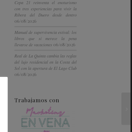
Cepa 21 reinventa el enoturismo
con tres experiencias para vivir la
Ribera del Duero desde dentro
06/08/2026
Manual de supervivencia estival: los
libros que sí merece la pena
06/08/2026
llevarse de vacaciones
Real de La Quinta cambia las reglas
del lujo residencial en la Costa del
Sol con la apertura de El Lago Club
06/08/2026
Trabajamos con