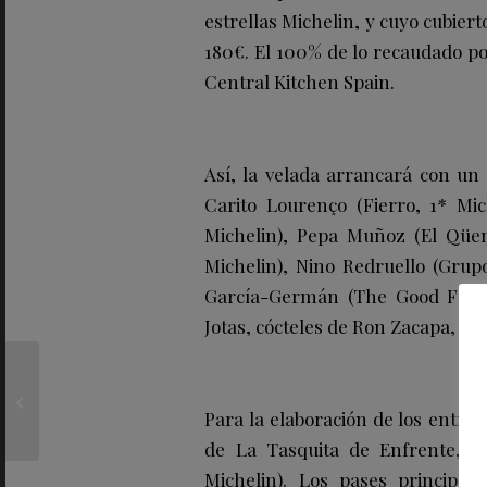
estrellas Michelin, y cuyo cubiert
180€. El 100% de lo recaudado por
Central Kitchen Spain.
Así, la velada arrancará con un
Carito Lourenço (Fierro, 1* Mi
Michelin), Pepa Muñoz (El Qüenc
Michelin), Nino Redruello (Grup
García-Germán (The Good Food
Jotas, cócteles de Ron Zacapa, y v
BRUGAL lanza
Colección Visionaria
Para la elaboración de los entran
Cacao
de La Tasquita de Enfrente, y 
Michelin). Los pases principal