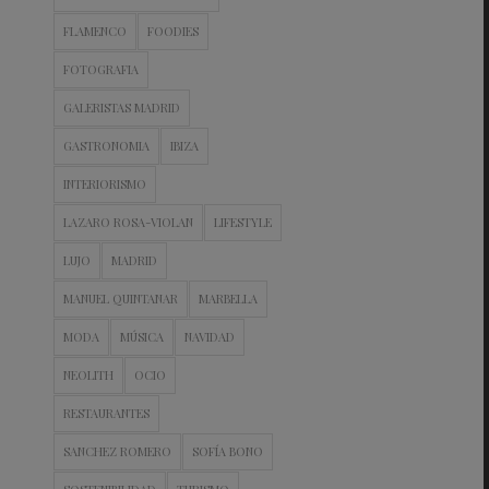
FLAMENCO
FOODIES
FOTOGRAFIA
GALERISTAS MADRID
GASTRONOMIA
IBIZA
INTERIORISMO
LAZARO ROSA-VIOLAN
LIFESTYLE
LUJO
MADRID
MANUEL QUINTANAR
MARBELLA
MODA
MÚSICA
NAVIDAD
NEOLITH
OCIO
RESTAURANTES
SANCHEZ ROMERO
SOFÍA BONO