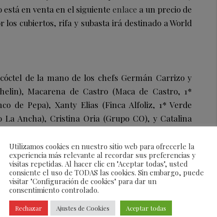
o está en venta en el siguiente
enlace
a un precio de
 los cubiertos, rifa y subasta irá destinado a World
 cóctel de la mano de los chefs Germán Carrizo y
chelin), Macarena de Castro (Maca de Castro, 1*
o de Pepa), Xanty Elias (Finca Alfoliz, 1* Verde
o La Ancha), Cristina Oria (Grupo CO), y Catalina
 Company), acompañado de jamón ibérico Cinco
ino de la D.O. Rueda.
Utilizamos cookies en nuestro sitio web para ofrecerle la
experiencia más relevante al recordar sus preferencias y
visitas repetidas. Al hacer clic en "Aceptar todas", usted
consiente el uso de TODAS las cookies. Sin embargo, puede
visitar "Configuración de cookies" para dar un
tes de la cena, colaborarán los chefs Juanjo López,
consentimiento controlado.
Francis Paniego, del restaurante Echaurren (2*
Rechazar
Ajustes de Cookies
Aceptar todas
es serán elaborados por 3 chefs con 3 estrellas