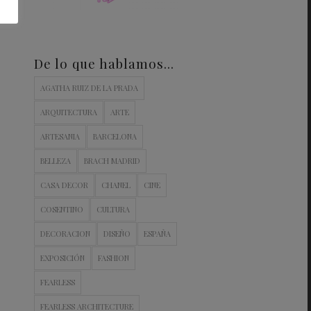
De lo que hablamos…
AGATHA RUIZ DE LA PRADA
ARQUITECTURA
ARTE
ARTESANIA
BARCELONA
BELLEZA
BRACH MADRID
CASA DECOR
CHANEL
CINE
COSENTINO
CULTURA
DECORACION
DISEÑO
ESPAÑA
EXPOSICIÓN
FASHION
FEARLESS
FEARLESS ARCHITECTURE