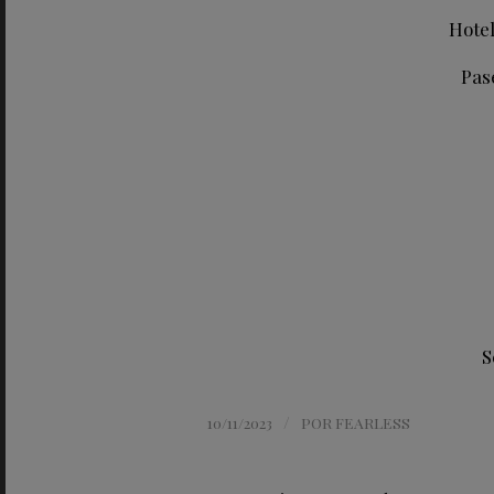
Hote
Pas
S
/
10/11/2023
POR
FEARLESS