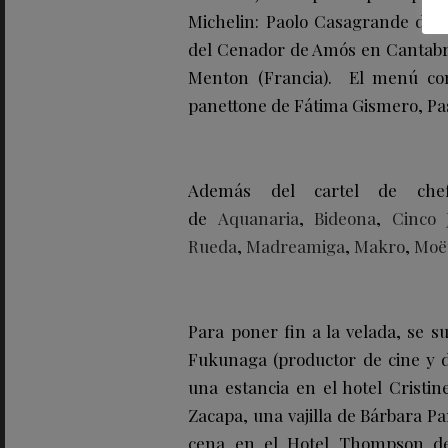
Michelin: Paolo Casagrande del 
del Cenador de Amós en Cantabri
Menton (Francia). El menú conc
panettone de Fátima Gismero, Pas
Además del cartel de chef
de
Aquanaria
,
Bideona
,
Cinco 
Rueda
,
Madreamiga
,
Makro
,
Moë
Para poner fin a la velada, se s
Fukunaga (productor de cine y 
una estancia en el hotel Cristi
Zacapa, una vajilla de Bárbara P
cena en el Hotel Thompson de