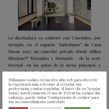
La diseñadora ya colaboró con Cosentino, por
ejemplo, en el
espacio “Entrelazos” de Casa
Decor 2017
, un comedor privado dónde utilizó
Silestone® Marquina y Statuario– de la serie
Eternal- en las patas de la mesa principal, y
tapas redondas de Dekton® Kelya.
Utilizamos cookies en nuestro sitio web para ofrecerle
la experiencia más relevante al recordar sus
/
26/07/2023
POR
FEARLESS
preferencias y visitas repetidas. Al hacer clic en "Aceptar
todas", usted consiente el uso de TODAS las cookies. Sin
embargo, puede visitar "Configuración de cookies" para
dar un consentimiento controlado.
Compartir esta entrada