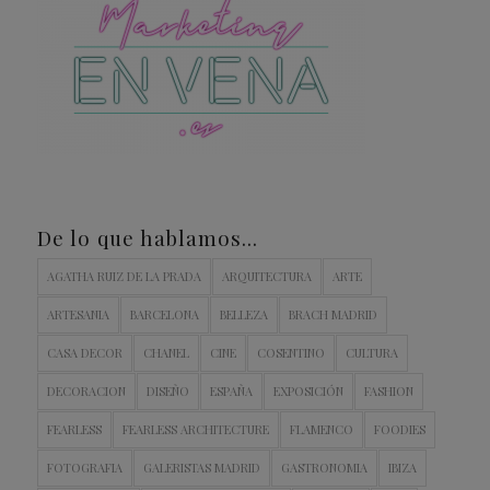
De lo que hablamos…
AGATHA RUIZ DE LA PRADA
ARQUITECTURA
ARTE
ARTESANIA
BARCELONA
BELLEZA
BRACH MADRID
CASA DECOR
CHANEL
CINE
COSENTINO
CULTURA
DECORACION
DISEÑO
ESPAÑA
EXPOSICIÓN
FASHION
FEARLESS
FEARLESS ARCHITECTURE
FLAMENCO
FOODIES
FOTOGRAFIA
GALERISTAS MADRID
GASTRONOMIA
IBIZA