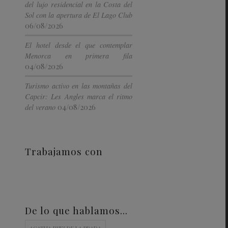
del lujo residencial en la Costa del
Sol con la apertura de El Lago Club
06/08/2026
El hotel desde el que contemplar
Menorca en primera fila
04/08/2026
Turismo activo en las montañas del
Capcir: Les Angles marca el ritmo
04/08/2026
del verano
Trabajamos con
De lo que hablamos…