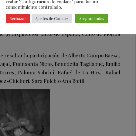
visitar "Configuración de cookies" para dar un
consentimiento controlado.
Rechazar
Ajustes de Cookies
Aceptar todas
de 95 arquitectos tanto de España, como de Florida
be resaltar la participación de Alberto Campo Baeza,
ajal, Fuensanta Nieto, Benedetta Tagliabue, Emilio
Torres, Paloma Sobrini, Rafael de La-Hoz, Rafael
z-Chicheri, Sara Folch o Ana Bofill.