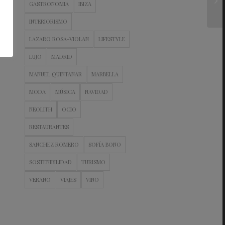
GASTRONOMIA
IBIZA
INTERIORISMO
LAZARO ROSA-VIOLAN
LIFESTYLE
LUJO
MADRID
MANUEL QUINTANAR
MARBELLA
MODA
MÚSICA
NAVIDAD
NEOLITH
OCIO
RESTAURANTES
SANCHEZ ROMERO
SOFÍA BONO
SOSTENIBILIDAD
TURISMO
VERANO
VIAJES
VINO