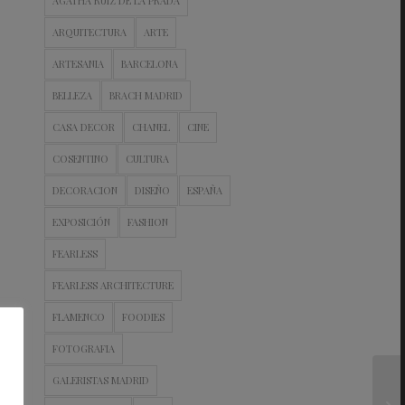
AGATHA RUIZ DE LA PRADA
ARQUITECTURA
ARTE
ARTESANIA
BARCELONA
BELLEZA
BRACH MADRID
CASA DECOR
CHANEL
CINE
COSENTINO
CULTURA
DECORACION
DISEÑO
ESPAÑA
EXPOSICIÓN
FASHION
FEARLESS
FEARLESS ARCHITECTURE
FLAMENCO
FOODIES
FOTOGRAFIA
GALERISTAS MADRID