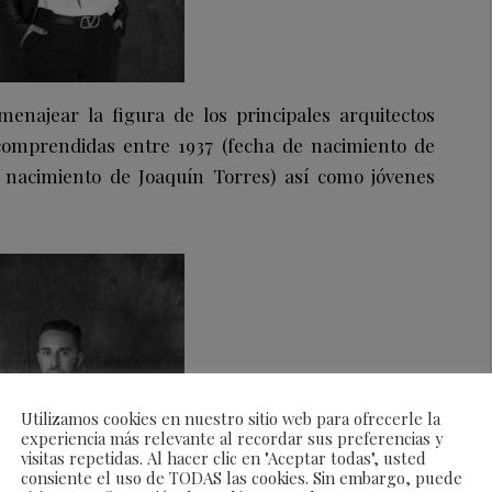
menajear la figura de los principales arquitectos
comprendidas entre 1937 (fecha de nacimiento de
 nacimiento de Joaquín Torres) así como jóvenes
Utilizamos cookies en nuestro sitio web para ofrecerle la
experiencia más relevante al recordar sus preferencias y
visitas repetidas. Al hacer clic en "Aceptar todas", usted
consiente el uso de TODAS las cookies. Sin embargo, puede