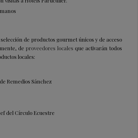
visitas a Hotels Particulier.
4 manos
elección de productos gourmet únicos y de acceso
amente, de
proveedores locales
que activarán todos
ductos locales:
a de Remedios Sánchez
hef del Círculo Ecuestre