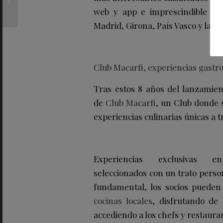
«Maxi Wax» en
web y app e imprescindible pa
homenaje a las mujeres
Madrid, Girona, País Vasco y la Ri
africanas
Club Macarfi, experiencias gastr
Tras estos 8 años del lanzamie
de
Club Macarfi
, un Club donde 
experiencias culinarias únicas a 
Experiencias exclusivas e
seleccionados con un trato perso
fundamental, los socios pueden
cocinas locales
, disfrutando de
accediendo a los chefs y restaura