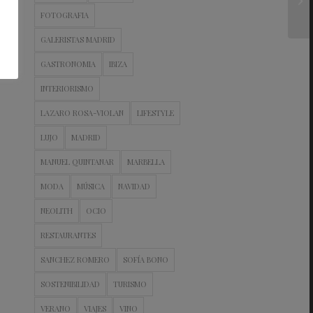
FOTOGRAFIA
GALERISTAS MADRID
GASTRONOMIA
IBIZA
INTERIORISMO
LAZARO ROSA-VIOLAN
LIFESTYLE
LUJO
MADRID
MANUEL QUINTANAR
MARBELLA
MODA
MÚSICA
NAVIDAD
NEOLITH
OCIO
RESTAURANTES
SANCHEZ ROMERO
SOFÍA BONO
SOSTENIBILIDAD
TURISMO
VERANO
VIAJES
VINO