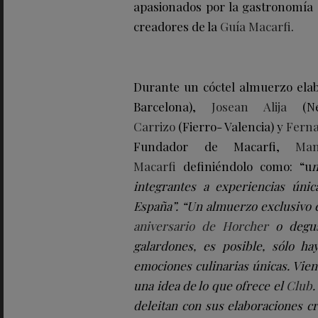
apasionados por la gastronomía q
creadores de la
Guía Macarfi
.
Durante un cóctel almuerzo elab
Barcelona),
Josean Alija
(Ne
Carrizo
(Fierro- Valencia) y
Ferna
Fundador de Macarfi,
Man
Macarfi
definiéndolo como: “u
n
integrantes a
experiencias únic
España”. “Un almuerzo exclusivo
aniversario de
Horcher
o degus
galardones, es posible, sólo ha
emociones culinarias únicas. Vi
una idea de lo que ofrece el
Club
deleitan con sus elaboraciones c