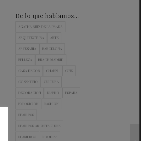
De lo que hablamos…
AGATHA RUIZ DE LA PRADA
ARQUITECTURA
ARTE
ARTESANIA
BARCELONA
BELLEZA
BRACH MADRID
CASA DECOR
CHANEL
CINE
COSENTINO
CULTURA
DECORACION
DISEÑO
ESPAÑA
EXPOSICIÓN
FASHION
FEARLESS
FEARLESS ARCHITECTURE
FLAMENCO
FOODIES