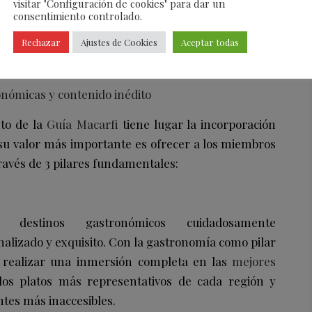
visitar "Configuración de cookies" para dar un
ra los amantes de la gastronomía de Barcelona,
consentimiento controlado.
oja que llegará en 2024 a Valencia y Málaga.
Rechazar
Ajustes de Cookies
Aceptar todas
onómicas y contenido inédito
nto de la
Guía Macarfi
tiene lugar la incorporación
su valor más importante es ofrecer a los miembros
través de 3 pilares fundamentales:
n destinos gastronómicos cuidadosamente
nalizado y exquisito. Con la gastronomía como pilar
 realizar una inmersión completa en las
mejores
 los platos más representativos de cada región y
ntes más inaccesibles.