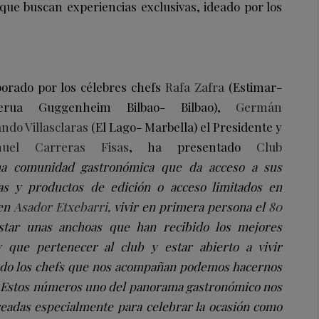
ue buscan experiencias exclusivas, ideado por los
orado por los célebres chefs
Rafa Zafra
(Estimar-
rua Guggenheim Bilbao- Bilbao),
Germán
ndo Villasclaras
(El Lago- Marbella) el Presidente y
uel Carreras Fisas
, ha presentado
Club
a comunidad gastronómica que da acceso a sus
as y productos de edición o acceso limitados
en
 en
Asador Etxebarri
, vivir en primera persona el
80
tar unas anchoas que han recibido los mejores
y que pertenecer al club y estar abierto a vivir
endo los chefs que nos acompañan podemos hacernos
. Estos números uno del panorama gastronómico nos
readas especialmente para celebrar la ocasión como