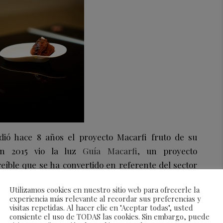
ó hace 8 años el proyecto Macarfi fruto de su
En 2015 vio la luz
Guía Macarfi
, un proyecto
íble que se ha convertido en referente del sector
 de 25.000 personas y más de 3.500 restaurantes
Utilizamos cookies en nuestro sitio web para ofrecerle la
 que ofrece infinidad de opciones de restaurantes
experiencia más relevante al recordar sus preferencias y
idades culinarias. Un espacio con los restaurantes
visitas repetidas. Al hacer clic en "Aceptar todas", usted
consiente el uso de TODAS las cookies. Sin embargo, puede
 ciudades y tipología de cocina disponible en papel,