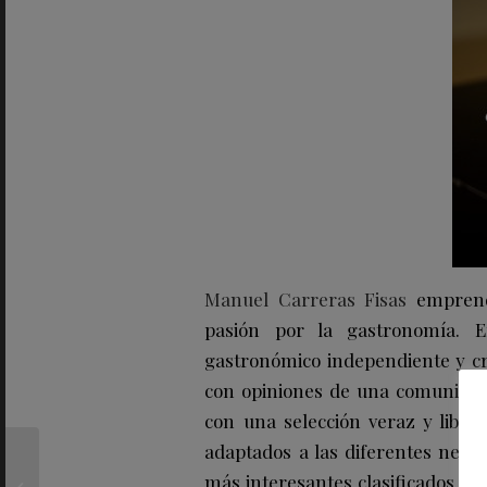
Manuel Carreras Fisas
emprendi
pasión por la gastronomía. 
gastronómico independiente y cre
con opiniones de una comunidad
con una selección veraz y libre
adaptados a las diferentes neces
BAOBAB
COLLECTION lanza
más interesantes clasificados por