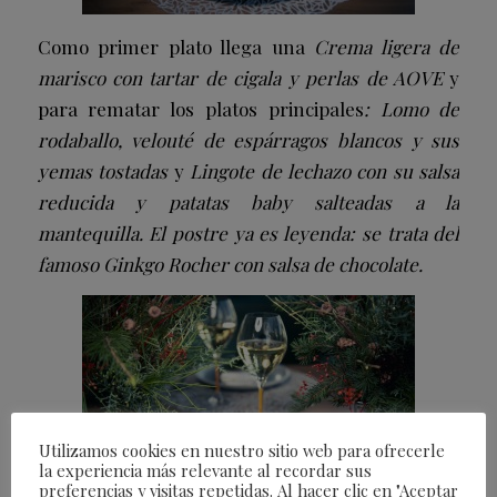
Como primer plato llega una
Crema ligera de
marisco con tartar de cigala y perlas de AOVE
y
para rematar los platos principales
: Lomo de
rodaballo, velouté de espárragos blancos y sus
yemas tostadas
y
Lingote de lechazo con su salsa
reducida y patatas baby salteadas a la
mantequilla. El postre ya es leyenda: se trata del
famoso Ginkgo Rocher con salsa de chocolate.
Utilizamos cookies en nuestro sitio web para ofrecerle
la experiencia más relevante al recordar sus
preferencias y visitas repetidas. Al hacer clic en "Aceptar