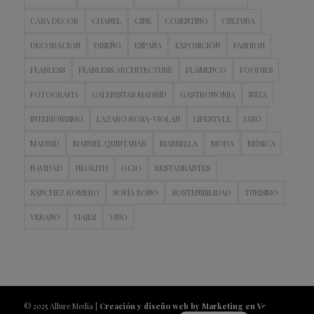
CASA DECOR
CHANEL
CINE
COSENTINO
CULTURA
DECORACION
DISEÑO
ESPAÑA
EXPOSICIÓN
FASHION
FEARLESS
FEARLESS ARCHITECTURE
FLAMENCO
FOODIES
FOTOGRAFIA
GALERISTAS MADRID
GASTRONOMIA
IBIZA
INTERIORISMO
LAZARO ROSA-VIOLAN
LIFESTYLE
LUJO
MADRID
MANUEL QUINTANAR
MARBELLA
MODA
MÚSICA
NAVIDAD
NEOLITH
OCIO
RESTAURANTES
SANCHEZ ROMERO
SOFÍA BONO
SOSTENIBILIDAD
TURISMO
VERANO
VIAJES
VINO
© 2025 Allure Media |
Creación y diseño web by Marketing en Vena