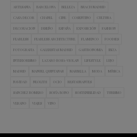
ARTESANIA
BARCELONA
BELLEZA
BRACH MADRID
CASA DECOR
CHANEL
CINE
COSENTINO
CULTURA
DECORACION
DISEÑO
ESPAÑA
EXPOSICIÓN
FASHION
FEARLESS
FEARLESS ARCHITECTURE
FLAMENCO
FOODIES
FOTOGRAFIA
GALERISTAS MADRID
GASTRONOMIA
IBIZA
INTERIORISMO
LAZARO ROSA-VIOLAN
LIFESTYLE
LUJO
MADRID
MANUEL QUINTANAR
MARBELLA
MODA
MÚSICA
NAVIDAD
NEOLITH
OCIO
RESTAURANTES
SANCHEZ ROMERO
SOFÍA BONO
SOSTENIBILIDAD
TURISMO
VERANO
VIAJES
VINO