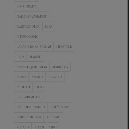
FOTOGRAFIA
GALERISTAS MADRID
GASTRONOMIA
IBIZA
INTERIORISMO
LAZARO ROSA-VIOLAN
LIFESTYLE
LUJO
MADRID
MANUEL QUINTANAR
MARBELLA
MODA
MÚSICA
NAVIDAD
NEOLITH
OCIO
RESTAURANTES
SANCHEZ ROMERO
SOFÍA BONO
SOSTENIBILIDAD
TURISMO
VERANO
VIAJES
VINO