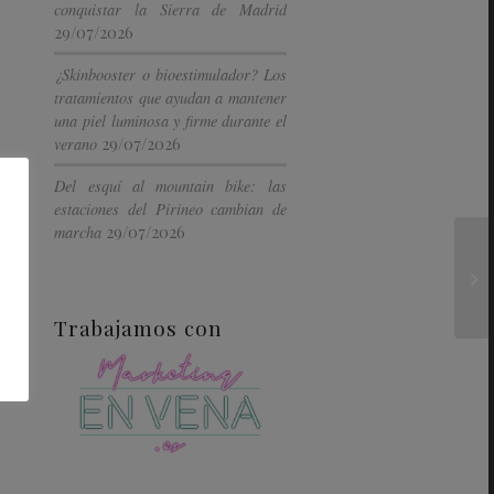
conquistar la Sierra de Madrid
29/07/2026
¿Skinbooster o bioestimulador? Los
tratamientos que ayudan a mantener
una piel luminosa y firme durante el
29/07/2026
verano
Del esquí al mountain bike: las
estaciones del Pirineo cambian de
29/07/2026
marcha
Trabajamos con