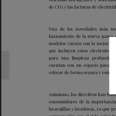
de CO2 y las facturas de electrici
Una de las novedades más nota
lanzamiento de la nueva gama d
modelos cuenta con la mejor clas
que incluyen estos electrodomé
para una limpieza profunda e
Hubertus Hohenlohe
expone «FAMA
cuentan con un espacio para que 
Everybody» en la
colocar de forma segura y enjuag
Fundación Cajasol de
Se...
Asimismo, los directivos han habl
consumidores de la importancia
lavavajillas y lavadoras, ya que
comparación con el ciclo estánda