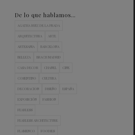
De lo que hablamos…
AGATHA RUIZ DE LA PRADA
ARQUITECTURA
ARTE
ARTESANIA
BARCELONA
BELLEZA
BRACH MADRID
CASA DECOR
CHANEL
CINE
COSENTINO
CULTURA
DECORACION
DISEÑO
ESPAÑA
EXPOSICIÓN
FASHION
FEARLESS
FEARLESS ARCHITECTURE
FLAMENCO
FOODIES