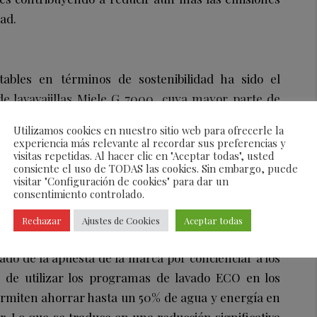
dad.
bles en términos de sostenibilidad ha sido el
e lavavajillas Miele G 7000, cuya mayor parte de
e de eficiencia energética A. Entre las novedades
Utilizamos cookies en nuestro sitio web para ofrecerle la
sticos se encuentran unos programas adicionales
experiencia más relevante al recordar sus preferencias y
visitas repetidas. Al hacer clic en "Aceptar todas", usted
nergéticamente eficiente y cuidadosa. Además,
consiente el uso de TODAS las cookies. Sin embargo, puede
las botellas y las pajitas reutilizables se puedan
visitar "Configuración de cookies" para dar un
consentimiento controlado.
ar bien.
Rechazar
Ajustes de Cookies
Aceptar todas
ado de la apuesta de la marca por concienciar a los
 de utilizar los programas de lavado ECO en los
 permiten ahorrar hasta un 50% de agua y energía en
r. Lo que se traduce en una reducción significativa