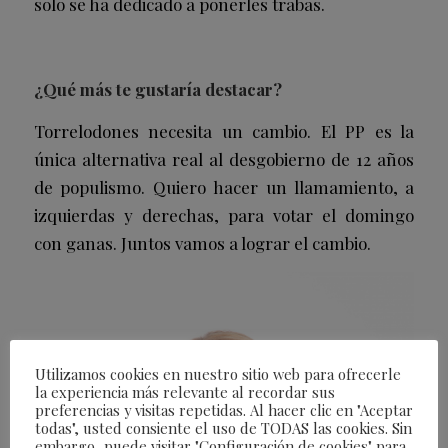
solo se ha dedicado a ponerles trabas.
¿Qué más te gustaría destacar?
Torrelodones necesita un cambio. El PP es la
única alternativa real al desgobierno de 12 años
de populismo. Quiero hacer un llamamiento, a
izquierdas y derechas, para votar el domingo
con ganas. Juntos vamos a lograr el cambio.
Utilizamos cookies en nuestro sitio web para ofrecerle
la experiencia más relevante al recordar sus
preferencias y visitas repetidas. Al hacer clic en "Aceptar
todas", usted consiente el uso de TODAS las cookies. Sin
embargo, puede visitar "Configuración de cookies" para