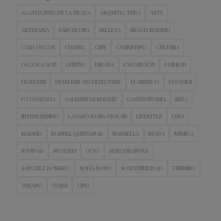
AGATHA RUIZ DE LA PRADA
ARQUITECTURA
ARTE
ARTESANIA
BARCELONA
BELLEZA
BRACH MADRID
CASA DECOR
CHANEL
CINE
COSENTINO
CULTURA
DECORACION
DISEÑO
ESPAÑA
EXPOSICIÓN
FASHION
FEARLESS
FEARLESS ARCHITECTURE
FLAMENCO
FOODIES
FOTOGRAFIA
GALERISTAS MADRID
GASTRONOMIA
IBIZA
INTERIORISMO
LAZARO ROSA-VIOLAN
LIFESTYLE
LUJO
MADRID
MANUEL QUINTANAR
MARBELLA
MODA
MÚSICA
NAVIDAD
NEOLITH
OCIO
RESTAURANTES
SANCHEZ ROMERO
SOFÍA BONO
SOSTENIBILIDAD
TURISMO
VERANO
VIAJES
VINO