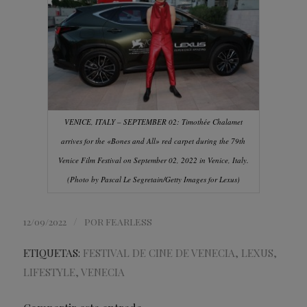
VENICE, ITALY – SEPTEMBER 02: Timothée Chalamet
arrives for the «Bones and All» red carpet during the 79th
Venice Film Festival on September 02, 2022 in Venice, Italy.
(Photo by Pascal Le Segretain/Getty Images for Lexus)
/
12/09/2022
POR
FEARLESS
ETIQUETAS:
FESTIVAL DE CINE DE VENECIA
,
LEXUS
,
LIFESTYLE
,
VENECIA