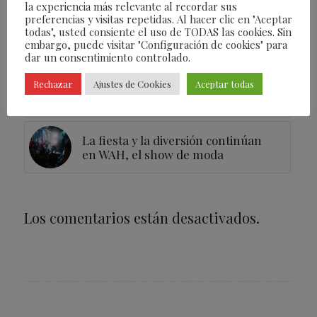
la experiencia más relevante al recordar sus
La primera Maison Valmont
preferencias y visitas repetidas. Al hacer clic en "Aceptar
todas", usted consiente el uso de TODAS las cookies. Sin
Eespaña abre sus puertas en
embargo, puede visitar "Configuración de cookies" para
Madrid
dar un consentimiento controlado.
Protocolo en pijama: desayuno con
Rechazar
Ajustes de Cookies
Aceptar todas
Kiff-Kiff y Andrea Zarraluqui
La fiesta y la diversión continúan
en WAH, el show de moda
Los comentarios están desactivados.