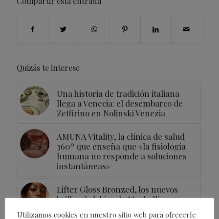
Compartir esta entrada
Quizás te interese
Una historia de tradición italiana
llega a Venecia: el desembarco de
Zeffirino en Nolinski Venezia
AMUNA Vitality, la clínica de salud
360º que enseña que «la fisiología
humana no responde a soluciones
instantáneas»
Lifter Gloss Bronzed, los nuevos
brillos de labios de Maybelline
inspirados en la «golden hour»
Utilizamos cookies en nuestro sitio web para ofrecerle