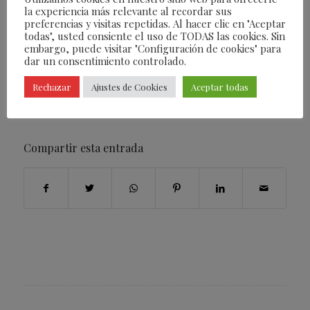
la experiencia más relevante al recordar sus
vendidos en Estados Unidos, por lo que fue
preferencias y visitas repetidas. Al hacer clic en "Aceptar
todas", usted consiente el uso de TODAS las cookies. Sin
galardonada por The Best Sellers Choice,
embargo, puede visitar "Configuración de cookies" para
convirtiéndose así en un orgullo hispano.
dar un consentimiento controlado.
Rechazar
Ajustes de Cookies
Aceptar todas
/
13/12/2022
POR
FEARLESS
Compartir esta entrada