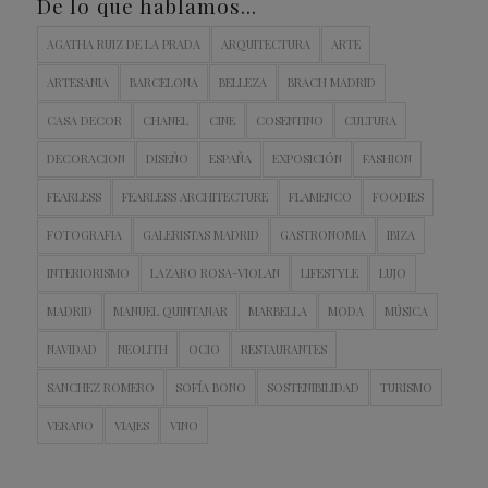
De lo que hablamos…
AGATHA RUIZ DE LA PRADA
ARQUITECTURA
ARTE
ARTESANIA
BARCELONA
BELLEZA
BRACH MADRID
CASA DECOR
CHANEL
CINE
COSENTINO
CULTURA
DECORACION
DISEÑO
ESPAÑA
EXPOSICIÓN
FASHION
FEARLESS
FEARLESS ARCHITECTURE
FLAMENCO
FOODIES
FOTOGRAFIA
GALERISTAS MADRID
GASTRONOMIA
IBIZA
INTERIORISMO
LAZARO ROSA-VIOLAN
LIFESTYLE
LUJO
MADRID
MANUEL QUINTANAR
MARBELLA
MODA
MÚSICA
NAVIDAD
NEOLITH
OCIO
RESTAURANTES
SANCHEZ ROMERO
SOFÍA BONO
SOSTENIBILIDAD
TURISMO
VERANO
VIAJES
VINO