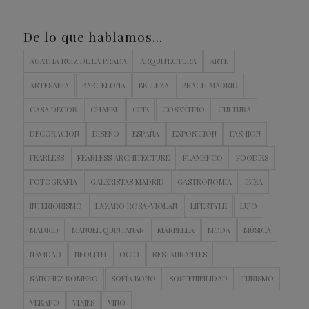
De lo que hablamos…
AGATHA RUIZ DE LA PRADA
ARQUITECTURA
ARTE
ARTESANIA
BARCELONA
BELLEZA
BRACH MADRID
CASA DECOR
CHANEL
CINE
COSENTINO
CULTURA
DECORACION
DISEÑO
ESPAÑA
EXPOSICIÓN
FASHION
FEARLESS
FEARLESS ARCHITECTURE
FLAMENCO
FOODIES
FOTOGRAFIA
GALERISTAS MADRID
GASTRONOMIA
IBIZA
INTERIORISMO
LAZARO ROSA-VIOLAN
LIFESTYLE
LUJO
MADRID
MANUEL QUINTANAR
MARBELLA
MODA
MÚSICA
NAVIDAD
NEOLITH
OCIO
RESTAURANTES
SANCHEZ ROMERO
SOFÍA BONO
SOSTENIBILIDAD
TURISMO
VERANO
VIAJES
VINO