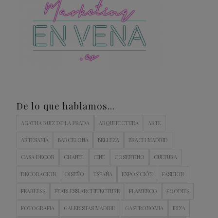
De lo que hablamos…
AGATHA RUIZ DE LA PRADA
ARQUITECTURA
ARTE
ARTESANIA
BARCELONA
BELLEZA
BRACH MADRID
CASA DECOR
CHANEL
CINE
COSENTINO
CULTURA
DECORACION
DISEÑO
ESPAÑA
EXPOSICIÓN
FASHION
FEARLESS
FEARLESS ARCHITECTURE
FLAMENCO
FOODIES
FOTOGRAFIA
GALERISTAS MADRID
GASTRONOMIA
IBIZA