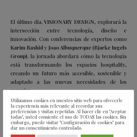
El último día
, VISIONARY DESIGN
, explorará la
intersección entre tecnología, diseño e
innovación. Con conferencias de expertos como
Karim Rashid
y
Joao Albuquerque (Bjarke Ingels
Group),
la jornada abordará cómo la tecnología
está transformando los espacios
hospitality
,
creando un futuro más accesible, sostenible y
adaptado a las nuevas necesidades de los
usuarios.
Utilizamos cookies en nuestro sitio web para ofrecerle
la experiencia más relevante al recordar sus
/
21/11/2024
POR
FEARLESS
preferencias y visitas repetidas. Al hacer clic en "Aceptar
todas", usted consiente el uso de TODAS las cookies. Sin
embargo, puede visitar "Configuración de cookies" para
dar un consentimiento controlado.
Compartir esta entrada