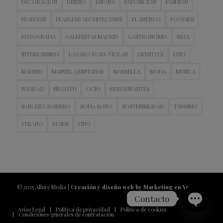
DECORACION
DISEÑO
ESPAÑA
EXPOSICIÓN
FASHION
FEARLESS
FEARLESS ARCHITECTURE
FLAMENCO
FOODIES
FOTOGRAFIA
GALERISTAS MADRID
GASTRONOMIA
IBIZA
INTERIORISMO
LAZARO ROSA-VIOLAN
LIFESTYLE
LUJO
MADRID
MANUEL QUINTANAR
MARBELLA
MODA
MÚSICA
NAVIDAD
NEOLITH
OCIO
RESTAURANTES
SANCHEZ ROMERO
SOFÍA BONO
SOSTENIBILIDAD
TURISMO
VERANO
VIAJES
VINO
© 2025 Allure Media |
Creación y diseño web by Marketing en Vena
Contacto
Aviso Legal
Política de privacidad
Política de cookies
Condiciones generales de contratación
Open
chaty