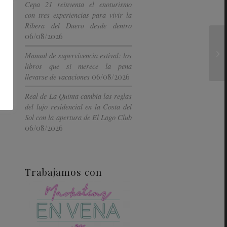
Cepa 21 reinventa el enoturismo
con tres experiencias para vivir la
Ribera del Duero desde dentro
06/08/2026
Manual de supervivencia estival: los
libros que sí merece la pena
06/08/2026
llevarse de vacaciones
Real de La Quinta cambia las reglas
del lujo residencial en la Costa del
Sol con la apertura de El Lago Club
06/08/2026
Trabajamos con