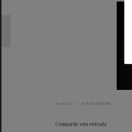
Acogedor, sexy, cool:
así es la nueva
colección de Fendi
hombre
/
16/01/2023
POR
FEARLESS
Compartir esta entrada