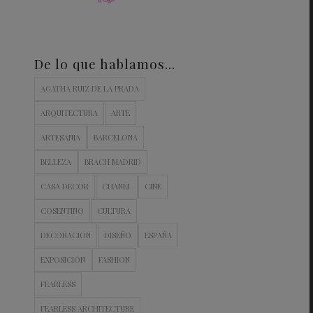
De lo que hablamos…
AGATHA RUIZ DE LA PRADA
ARQUITECTURA
ARTE
ARTESANIA
BARCELONA
BELLEZA
BRACH MADRID
CASA DECOR
CHANEL
CINE
COSENTINO
CULTURA
DECORACION
DISEÑO
ESPAÑA
EXPOSICIÓN
FASHION
FEARLESS
FEARLESS ARCHITECTURE