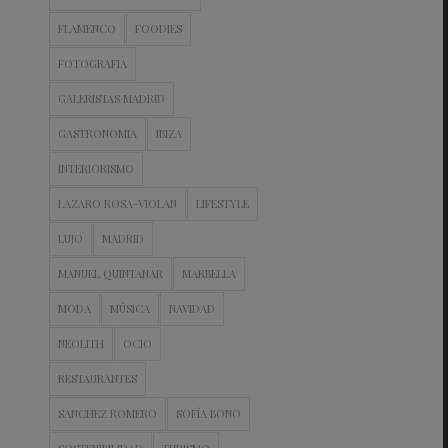
FLAMENCO
FOODIES
FOTOGRAFIA
GALERISTAS MADRID
GASTRONOMIA
IBIZA
INTERIORISMO
LAZARO ROSA-VIOLAN
LIFESTYLE
LUJO
MADRID
MANUEL QUINTANAR
MARBELLA
MODA
MÚSICA
NAVIDAD
NEOLITH
OCIO
RESTAURANTES
SANCHEZ ROMERO
SOFÍA BONO