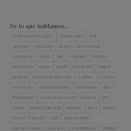
De lo que hablamos…
AGATHA RUIZ DE LA PRADA
ARQUITECTURA
ARTE
ARTESANIA
BARCELONA
BELLEZA
BRACH MADRID
CASA DECOR
CHANEL
CINE
COSENTINO
CULTURA
DECORACION
DISEÑO
ESPAÑA
EXPOSICIÓN
FASHION
FEARLESS
FEARLESS ARCHITECTURE
FLAMENCO
FOODIES
FOTOGRAFIA
GALERISTAS MADRID
GASTRONOMIA
IBIZA
INTERIORISMO
LAZARO ROSA-VIOLAN
LIFESTYLE
LUJO
MADRID
MANUEL QUINTANAR
MARBELLA
MODA
MÚSICA
NAVIDAD
NEOLITH
OCIO
RESTAURANTES
SANCHEZ ROMERO
SOFÍA BONO
SOSTENIBILIDAD
TURISMO