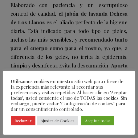
Elaborado con paciencia y un escrupuloso
control de calidad,
el jabón de lavanda Dehesa
de Los Llanos
es el aliado perfecto de la higiene
diaria. Está indicado para todo tipo de pieles,
incluso las más sensibles, y
recomendado tanto
para el cuerpo como para el rostro
, ya que, a
diferencia de los geles, no irrita la epidermis.
Limpia y desinfecta. Evita la descamación.
Aporta
firmeza, elasticidad y un extra de perfume a
Utilizamos cookies en nuestro sitio web para ofrecerle
lavanda fresca que serena y calma el espíritu
la experiencia más relevante al recordar sus
como una interminable sesión de aromaterapia.
preferencias y visitas repetidas. Al hacer clic en "Aceptar
todas", usted consiente el uso de TODAS las cookies. Sin
embargo, puede visitar "Configuración de cookies" para
dar un consentimiento controlado.
/
07/07/2023
POR
FEARLESS
Rechazar
Ajustes de Cookies
Aceptar todas
Compartir esta entrada