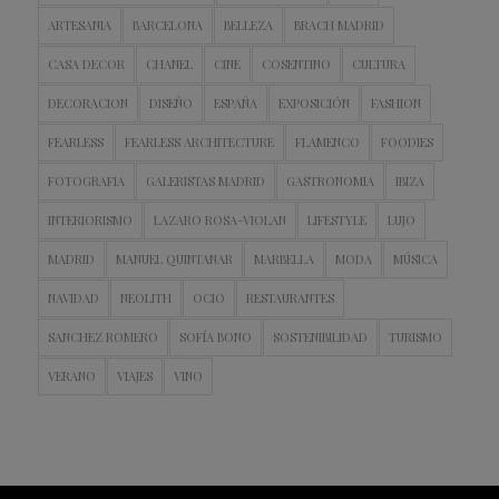
ARTESANIA
BARCELONA
BELLEZA
BRACH MADRID
CASA DECOR
CHANEL
CINE
COSENTINO
CULTURA
DECORACION
DISEÑO
ESPAÑA
EXPOSICIÓN
FASHION
FEARLESS
FEARLESS ARCHITECTURE
FLAMENCO
FOODIES
FOTOGRAFIA
GALERISTAS MADRID
GASTRONOMIA
IBIZA
INTERIORISMO
LAZARO ROSA-VIOLAN
LIFESTYLE
LUJO
MADRID
MANUEL QUINTANAR
MARBELLA
MODA
MÚSICA
NAVIDAD
NEOLITH
OCIO
RESTAURANTES
SANCHEZ ROMERO
SOFÍA BONO
SOSTENIBILIDAD
TURISMO
VERANO
VIAJES
VINO