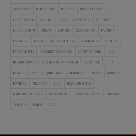
ARTESANIA
BARCELONA
BELLEZA
BRACH MADRID
CASA DECOR
CHANEL
CINE
COSENTINO
CULTURA
DECORACION
DISEÑO
ESPAÑA
EXPOSICIÓN
FASHION
FEARLESS
FEARLESS ARCHITECTURE
FLAMENCO
FOODIES
FOTOGRAFIA
GALERISTAS MADRID
GASTRONOMIA
IBIZA
INTERIORISMO
LAZARO ROSA-VIOLAN
LIFESTYLE
LUJO
MADRID
MANUEL QUINTANAR
MARBELLA
MODA
MÚSICA
NAVIDAD
NEOLITH
OCIO
RESTAURANTES
SANCHEZ ROMERO
SOFÍA BONO
SOSTENIBILIDAD
TURISMO
VERANO
VIAJES
VINO