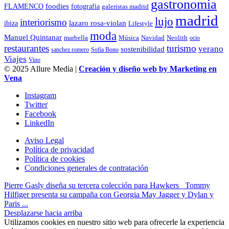
gastronomia
foodies
FLAMENCO
fotografia
galeristas madrid
madrid
lujo
interiorismo
lazaro rosa-violan
ibiza
Lifestyle
moda
Manuel Quintanar
Música
Navidad
marbella
Neolith
ocio
restaurantes
turismo
verano
sostenibilidad
sanchez romero
Sofía Bono
Viajes
Vino
© 2025 Allure Media |
Creación y diseño web by Marketing en
Vena
Instagram
Twitter
Facebook
LinkedIn
Aviso Legal
Política de privacidad
Política de cookies
Condiciones generales de contratación
Pierre Gasly diseña su tercera colección para Hawkers
Tommy
Hilfiger presenta su campaña con Georgia May Jagger y Dylan y
Paris ...
Desplazarse hacia arriba
Utilizamos cookies en nuestro sitio web para ofrecerle la experiencia