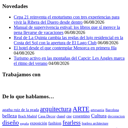
Novedades
Cepa 21 reinventa el enoturismo con tres experiencias para
vivir la Ribera del Duero desde dentro
06/08/2026
Manual de supervivencia estival: los libros que sí merece la
pena llevarse de vacaciones
06/08/2026
Real de La Quinta cambia las reglas del lujo residencial en la
Costa del Sol con la apertura de El Lago Club
06/08/2026
El hotel desde el que contemplar Menorca en primera fila
04/08/2026
Turismo activo en las montañas del Capcir: Les Angles marca
el ritmo del verano
04/08/2026
Trabajamos con
De lo que hablamos…
arquitectura
ARTE
agatha ruiz de la prada
artesania
Barcelona
belleza
Cultura
cosentino
decoracion
Brach Madrid
Casa Decor
chanel
cine
diseño
fearless
fashion
exposición
fearless architecture
españa