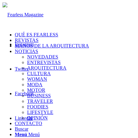
QUÉ ES FEARLESS
REVISTAS
Instagram
MANOS DE LA ARQUITECTURA
NOTICIAS
NOVEDADES
ENTREVISTAS
ARQUITECTURA
Twitter
CULTURA
WOMAN
MODA
MOTOR
Facebook
BUSINESS
TRAVELER
FOODIES
LIFESTYLE
OPINIÓN
LinkedIn
CONTACTO
Buscar
Menú
Menú