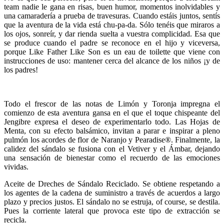
team nadie le gana en risas, buen humor, momentos inolvidables y
una camaradería a prueba de travesuras. Cuando estáis juntos, sentís
que la aventura de la vida está chu-pa-da. Sólo tenéis que miraros a
los ojos, sonreír, y dar rienda suelta a vuestra complicidad. Esa que
se produce cuando el padre se reconoce en el hijo y viceversa,
porque Like Father Like Son es un eau de toilette que viene con
instrucciones de uso: mantener cerca del alcance de los niños ¡y de
los padres!
Todo el frescor de las notas de Limón y Toronja impregna el
comienzo de esta aventura gansa en el que el toque chispeante del
Jengibre expresa el deseo de experimentarlo todo. Las Hojas de
Menta, con su efecto balsámico, invitan a parar e inspirar a pleno
pulmón los acordes de flor de Naranjo y Pearadise®. Finalmente, la
calidez del sándalo se fusiona con el Vetiver y el Ámbar, dejando
una sensación de bienestar como el recuerdo de las emociones
vividas.
Aceite de Dreches de Sándalo Reciclado. Se obtiene respetando a
los agentes de la cadena de suministro a través de acuerdos a largo
plazo y precios justos. El sándalo no se estruja, of course, se destila.
Pues la corriente lateral que provoca este tipo de extracción se
recicla.