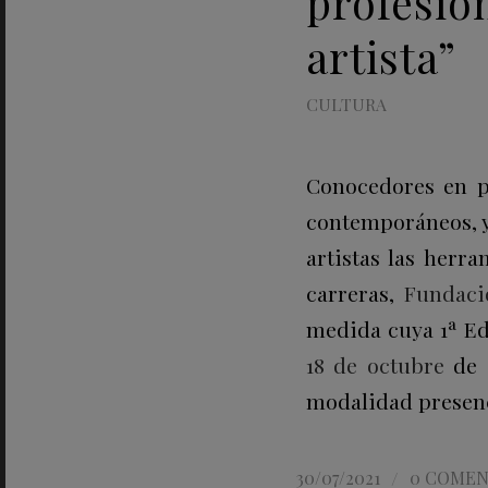
profesion
artista”
CULTURA
Conocedores en pr
contemporáneos, y
artistas las herr
carreras,
Fundac
medida cuya 1ª Ed
18 de octubre
de 
modalidad presenc
/
30/07/2021
0 COMEN