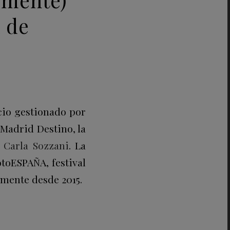
a de
cio gestionado por
 Madrid Destino, la
e
Carla Sozzani
. La
otoESPAÑA, festival
lmente desde 2015.