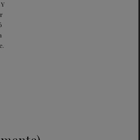
 Y
r
ó
n
e.
lemente)