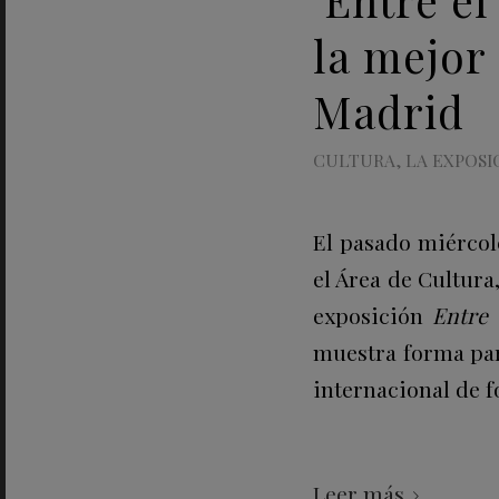
la mejor
Madrid
CULTURA
,
LA EXPOSI
El pasado miérco
el Área de Cultura
exposición
Entre 
muestra forma part
internacional de f
Leer más