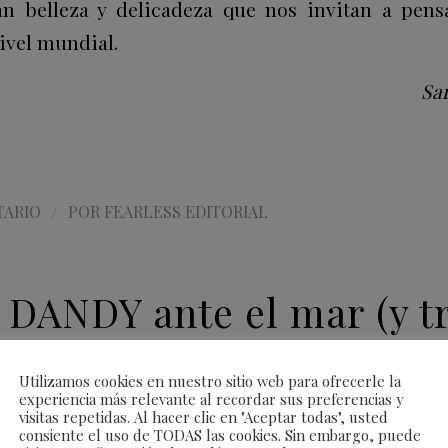
an belleza y delicadeza que nos invitan a pens
ivel mundial.
Sa
/
TARIO
POR
FEARLESS EDITORIAL
 DANDY ante el mar (y tr
Utilizamos cookies en nuestro sitio web para ofrecerle la
experiencia más relevante al recordar sus preferencias y
CIÓN
visitas repetidas. Al hacer clic en "Aceptar todas", usted
consiente el uso de TODAS las cookies. Sin embargo, puede