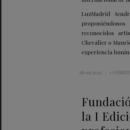
LuzMadrid tendr
proponiéndonos 
reconocidos arti
Chevalier o Maurici
experiencia lumín
/
28/09/2021
1 COMEN
Fundació
la I Edic