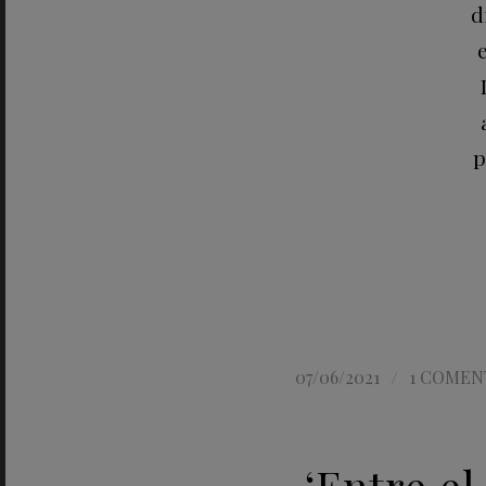
d
p
/
07/06/2021
1 COMEN
‘Entre el