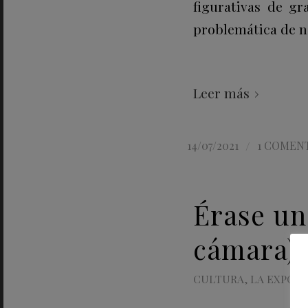
figurativas de gr
problemática de n
Leer más
/
14/07/2021
1 COMEN
Érase un
cámara)
CULTURA
,
LA EXPOSI