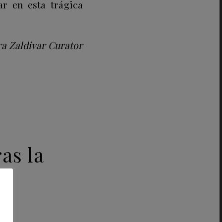
ar en esta trágica
ra Zaldivar Curator
as la