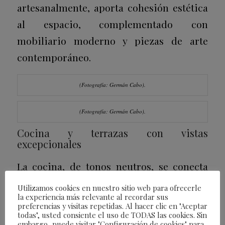
artesanalmente, aporta cohesión estética
al espacio, complementado con
mobiliario moderno y piezas de arte
contemporáneo.
(Fotografía: Germán Cabo).
(Fotografía: Germán Cabo).
Cocina y terrazas con vistas
excepcionales
La cocina, de tonos neutros, se conecta
con una terraza adicional, mientras que
Utilizamos cookies en nuestro sitio web para ofrecerle
la experiencia más relevante al recordar sus
la principal destaca por su espacio de
preferencias y visitas repetidas. Al hacer clic en "Aceptar
relajación al aire libre, con muebles de
todas", usted consiente el uso de TODAS las cookies. Sin
embargo, puede visitar "Configuración de cookies" para