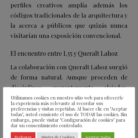
perfiles creativos amplía además los
códigos tradicionales de la arquitectura y
la acerca a públicos que quizás nunca
visitarían una exposición convencional.
El encuentro entre L35 y Queralt Lahoz
La colaboración con Queralt Lahoz surgió
de forma natural. Aunque proceden de
disciplinas aparentemente alejadas,
ambas partes descubrieron rápidamente
Utilizamos cookies en nuestro sitio web para ofrecerle
la experiencia más relevante al recordar sus
puntos de encuentro. “Compartimos algo
preferencias y visitas repetidas. Al hacer clic en "Aceptar
todas", usted consiente el uso de TODAS las cookies. Sin
muy parecido: ambas construimos
embargo, puede visitar "Configuración de cookies" para
dar un consentimiento controlado.
atmósferas y trabajamos desde la
emoción. Ella lo hace con la voz y nosotros
Rechazar
Ajustes de Cookies
Aceptar todas