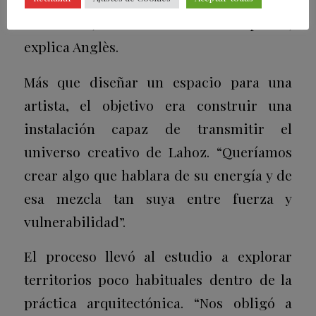
con la luz, los materiales o el espacio”,
explica Anglès.
Más que diseñar un espacio para una
artista, el objetivo era construir una
instalación capaz de transmitir el
universo creativo de Lahoz. “Queríamos
crear algo que hablara de su energía y de
esa mezcla tan suya entre fuerza y
vulnerabilidad”.
El proceso llevó al estudio a explorar
territorios poco habituales dentro de la
práctica arquitectónica. “Nos obligó a