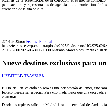
Además de la presentación de la colección, el evento se consolidó 
publicaciones y representantes de agencias de comunicación de los
calendario de la alta costura.
27/01/2025
/
por
Fearless Editorial
https://fearless.es/wp-content/uploads/2025/01/Moreno-HC-S25-026-
27 13:54:00
2025-05-30 17:01:06
Mariano Moreno deslumbra en su debu
Nueve destinos exclusivos para un
LIFESTYLE
,
TRAVELER
El Día de San Valentín no solo es una celebración del amor, sino tam
febrero merece ser especial. Para ello, nada mejor que una escapada a
enamorar.
Desde las repletas calles de Madrid hasta la serenidad de Andalucía,