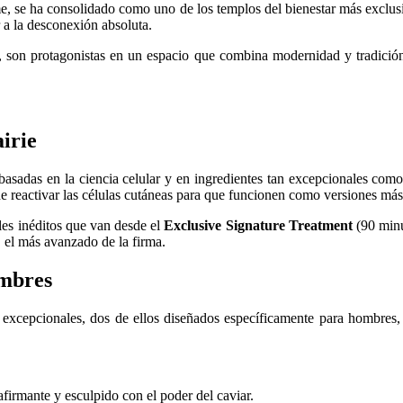
 se ha consolidado como uno de los templos del bienestar más exclusivo
 a la desconexión absoluta.
l, son protagonistas en un espacio que combina modernidad y tradición
airie
sadas en la ciencia celular y en ingredientes tan excepcionales como el
de reactivar las células cutáneas para que funcionen como versiones má
ales inéditos que van desde el
Exclusive Signature Treatment
(90 minu
 el más avanzado de la firma.
ombres
 excepcionales, dos de ellos diseñados específicamente para hombres, 
eafirmante y esculpido con el poder del caviar.