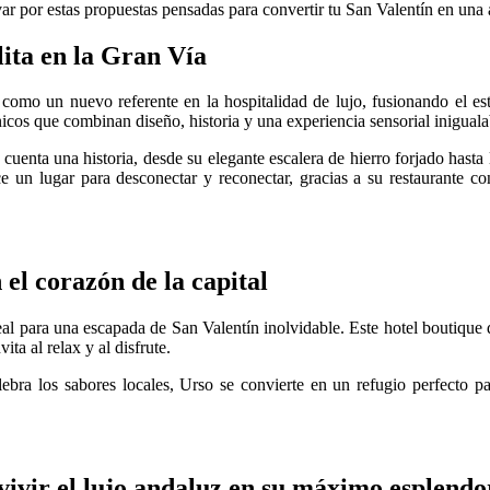
var por estas propuestas pensadas para convertir tu San Valentín en una 
lita en la Gran Vía
como un nuevo referente en la hospitalidad de lujo, fusionando el esti
nicos que combinan diseño, historia y una experiencia sensorial iniguala
cuenta una historia, desde su elegante escalera de hierro forjado hasta 
 un lugar para desconectar y reconectar, gracias a su restaurante con
el corazón de la capital
eal para una escapada de San Valentín inolvidable. Este hotel boutique 
ta al relax y al disfrute.
bra los sabores locales, Urso se convierte en un refugio perfecto pa
vivir el lujo andaluz en su máximo esplendo