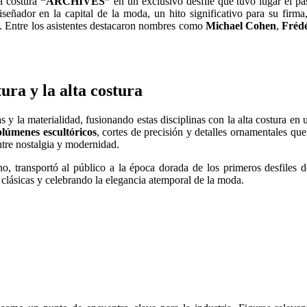
a costura
“ARCHIVES”
en un exclusivo desfile que tuvo lugar el p
señador en la capital de la moda, un hito significativo para su firma
a. Entre los asistentes destacaron nombres como
Michael Cohen
,
Frédé
a y la alta costura
as y la materialidad, fusionando estas disciplinas con la alta costura e
olúmenes escultóricos
, cortes de precisión y detalles ornamentales que
ntre nostalgia y modernidad.
, transportó al público a la época dorada de los primeros desfiles d
es clásicas y celebrando la elegancia atemporal de la moda.