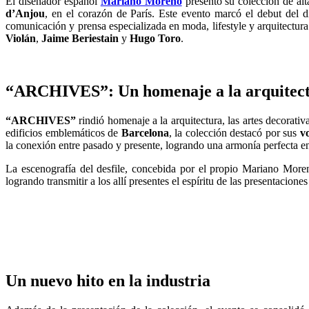
El diseñador español
Mariano Moreno
presentó su colección de alt
d’Anjou
, en el corazón de París. Este evento marcó el debut del di
comunicación y prensa especializada en moda, lifestyle y arquitectur
Violán
,
Jaime Beriestain
y
Hugo Toro
.
“ARCHIVES”: Un homenaje a la arquitectur
“ARCHIVES”
rindió homenaje a la arquitectura, las artes decorativ
edificios emblemáticos de
Barcelona
, la colección destacó por sus
v
la conexión entre pasado y presente, logrando una armonía perfecta e
La escenografía del desfile, concebida por el propio Mariano Moreno
logrando transmitir a los allí presentes el espíritu de las presentacion
Un nuevo hito en la industria