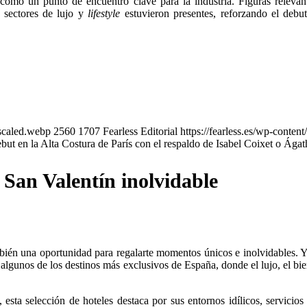
como un punto de encuentro clave para la industria. Figuras relevant
 sectores de lujo y
lifestyle
estuvieron presentes, reforzando el deb
scaled.webp
2560
1707
Fearless Editorial
https://fearless.es/wp-cont
t en la Alta Costura de París con el respaldo de Isabel Coixet o Ágat
 San Valentín inolvidable
bién una oportunidad para regalarte momentos únicos e inolvidables. Y
 algunos de los destinos más exclusivos de España, donde el lujo, el bie
 esta selección de hoteles destaca por sus entornos idílicos, servicio