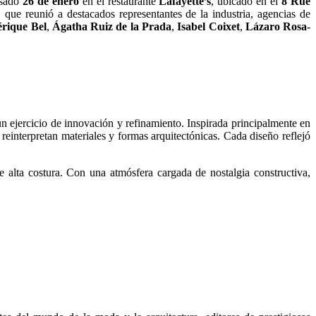
asado
26 de enero
en el restaurante
Lafayette’s
, ubicado en el
8 Rue
, que reunió a destacados representantes de la industria, agencias de
rique Bel
,
Ágatha Ruiz de la Prada
,
Isabel Coixet
,
Lázaro Rosa-
n un ejercicio de innovación y refinamiento. Inspirada principalmente en
 reinterpretan materiales y formas arquitectónicas. Cada diseño reflejó
e alta costura. Con una atmósfera cargada de nostalgia constructiva,