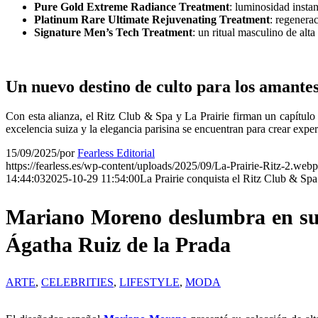
Pure Gold Extreme Radiance Treatment
: luminosidad instan
Platinum Rare Ultimate Rejuvenating Treatment
: regenera
Signature Men’s Tech Treatment
: un ritual masculino de alt
Un nuevo destino de culto para los amantes 
Con esta alianza, el Ritz Club & Spa y La Prairie firman un capítulo 
excelencia suiza y la elegancia parisina se encuentran para crear expe
15/09/2025
/
por
Fearless Editorial
https://fearless.es/wp-content/uploads/2025/09/La-Prairie-Ritz-2.webp
14:44:03
2025-10-29 11:54:00
La Prairie conquista el Ritz Club & Spa
Mariano Moreno deslumbra en su d
Ágatha Ruiz de la Prada
ARTE
,
CELEBRITIES
,
LIFESTYLE
,
MODA