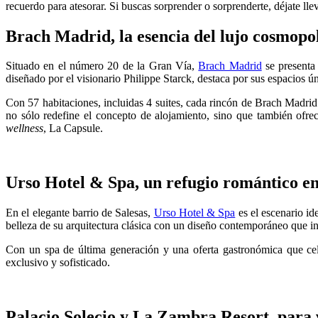
recuerdo para atesorar. Si buscas sorprender o sorprenderte, déjate lle
Brach Madrid, la esencia del lujo cosmopo
Situado en el número 20 de la Gran Vía,
Brach Madrid
se presenta 
diseñado por el visionario Philippe Starck, destaca por sus espacios ú
Con 57 habitaciones, incluidas 4 suites, cada rincón de Brach Madrid 
no sólo redefine el concepto de alojamiento, sino que también ofrece
wellness
, La Capsule.
Urso Hotel & Spa, un refugio romántico en 
En el elegante barrio de Salesas,
Urso Hotel & Spa
es el escenario id
belleza de su arquitectura clásica con un diseño contemporáneo que invi
Con un spa de última generación y una oferta gastronómica que cele
exclusivo y sofisticado.
Palacio Solecio y La Zambra Resort, para 