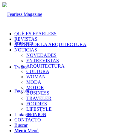
QUÉ ES FEARLESS
REVISTAS
Instagram
MANOS DE LA ARQUITECTURA
NOTICIAS
NOVEDADES
ENTREVISTAS
ARQUITECTURA
Twitter
CULTURA
WOMAN
MODA
MOTOR
Facebook
BUSINESS
TRAVELER
FOODIES
LIFESTYLE
OPINIÓN
LinkedIn
CONTACTO
Buscar
Menú
Menú