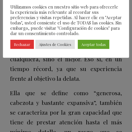
El encuentro, que se alargó cerca de tres
Utilizamos cookies en nuestro sitio web para ofrecerle
horas, fue más que suficiente para
la experiencia más relevante al recordar sus
preferencias y visitas repetidas. Al hacer clic en "Aceptar
percibir de inmediato la esencia de
todas", usted consiente el uso de TODAS las cookies. Sin
embargo, puede visitar "Configuración de cookies" para
Blanca, cuyo deseo estuvo guiado en todo
dar un consentimiento controlado.
momento por el afán de ir más allá y no
Rechazar
Ajustes de Cookies
Aceptar todas
conformarse con un resultado
cualquiera, sino el mejor. Eso sí, en un
tiempo récord, ya que su experiencia
frente al objetivo la delata.
Ella que se define como “generosa,
cabezota y bastante expansiva”, también
se caracteriza por la gran capacidad que
tiene de prestar atención hasta el más
mínimo detalle, un rasgo que se