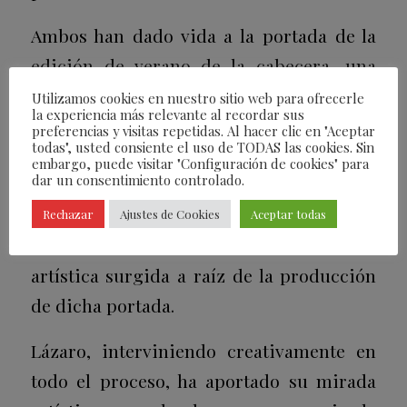
Ambos han dado vida a la portada de la
edición de verano de la cabecera, una
imagen icónica que refleja el proceso de
Utilizamos cookies en nuestro sitio web para ofrecerle
la experiencia más relevante al recordar sus
transformación vivido por Karla en los
preferencias y visitas repetidas. Al hacer clic en "Aceptar
todas", usted consiente el uso de TODAS las cookies. Sin
últimos meses hasta alcanzar un
embargo, puede visitar "Configuración de cookies" para
dar un consentimiento controlado.
auténtico renacimiento. Esta narrativa
visual no solo cobra forma en la revista,
Rechazar
Ajustes de Cookies
Aceptar todas
sino que se expande en la exposición
artística surgida a raíz de la producción
de dicha portada.
Lázaro, interviniendo creativamente en
todo el proceso, ha aportado su mirada