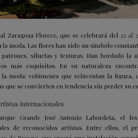
ival Zaragoza Florece, que se celebrará del
22 al 
la moda. Las flores han sido un símbolo constante
o patrones, siluetas y texturas. Han bordado la a
dos más exquisitos. En su naturaleza encon
la moda: volúmenes que reinventan la figura, 
s que se convierten en tendencia sin perder su es
rtistas internacionales
rque Grande José Antonio Labordeta, el fes
rales de reconocidos artistas. Entre ellos, el p
as de Bruyne
, que creará una instalación especi