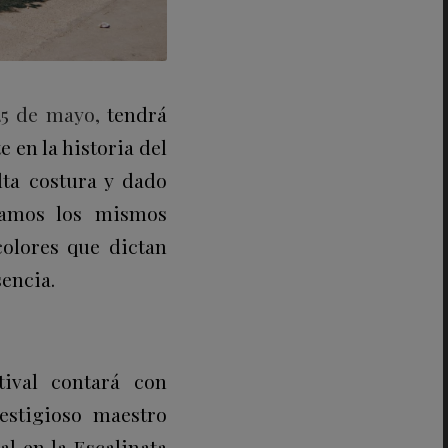
25 de mayo,
tendrá
 en la historia del
lta costura y dado
tramos los mismos
colores que dictan
encia.
tival contará con
restigioso maestro
al en la Escalinata