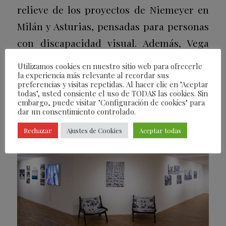
relieve de los proyectos de Niemeyer en
Milán y Asturias, pensadas para personas
con discapacidad visual. Además, Vega
combina la fotografía con videoarte y
Utilizamos cookies en nuestro sitio web para ofrecerle
deconstrucciones de imagen, ofreciendo
la experiencia más relevante al recordar sus
preferencias y visitas repetidas. Al hacer clic en "Aceptar
un diálogo innovador entre arquitectura,
todas", usted consiente el uso de TODAS las cookies. Sin
embargo, puede visitar "Configuración de cookies" para
espacio y percepción sensorial.
dar un consentimiento controlado.
Rechazar
Ajustes de Cookies
Aceptar todas