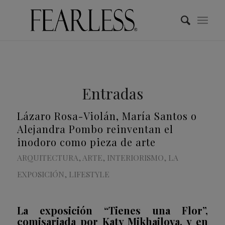
Entradas
Lázaro Rosa-Violán, María Santos o
Alejandra Pombo reinventan el
inodoro como pieza de arte
ARQUITECTURA
,
ARTE
,
INTERIORISMO
,
LA
EXPOSICIÓN
,
LIFESTYLE
La exposición “Tienes una Flor”,
comisariada por Katy Mikhailova, y en