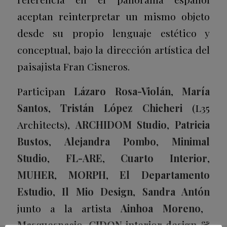
aceptan reinterpretar un mismo objeto
desde su propio lenguaje estético y
conceptual, bajo la dirección artística del
paisajista Fran Cisneros.
Participan
Lázaro Rosa-Violán
,
María
Santos
,
Tristán López Chicheri
(L35
Architects),
ARCHIDOM Studio
,
Patricia
Bustos
,
Alejandra Pombo
,
Minimal
Studio
,
FL-ARE
,
Cuarto Interior
,
MUHER
,
MORPH
,
El Departamento
Estudio
,
Il Mio Design
,
Sandra Antón
junto a la artista
Ainhoa Moreno
,
Masquespacio
,
CIDON interior design &