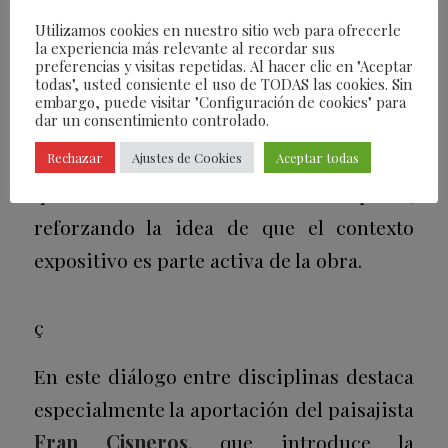
contract
,
Urban Matters
Studio
,
OOAA
Utilizamos cookies en nuestro sitio web para ofrecerle
la experiencia más relevante al recordar sus
Arquitectura
y
Borja Esteras x
preferencias y visitas repetidas. Al hacer clic en "Aceptar
todas", usted consiente el uso de TODAS las cookies. Sin
SHAMELESS
. A esta constelación de
embargo, puede visitar "Configuración de cookies" para
dar un consentimiento controlado.
miradas se suma la propia galería
anfitriona, a través de
White Lab Studio
,
Rechazar
Ajustes de Cookies
Aceptar todas
que también interviene el espacio,
reforzando la idea de que el contexto
expositivo es parte activa de la obra.
ç
En este diálogo entre disciplinas destaca
especialmente la aportación del paisajista
Fran Cisneros
, que introduce la