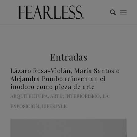
Entradas
Lázaro Rosa-Violán, María Santos o
Alejandra Pombo reinventan el
inodoro como pieza de arte
ARQUITECTURA
,
ARTE
,
INTERIORISMO
,
LA
EXPOSICIÓN
,
LIFESTYLE