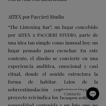
AITEX por Paccieri Studio
“The Listening Bar”, un lugar concebido
por AITEX x PACCIERI STUDIO, parte de
una idea tan simple como inusual hoy: un
lugar pensado para escuchar. En este
contexto, el diseño se convierte en una
experiencia auditiva, emocional y casi
ritual, donde el sonido estructura la
forma de habitar. Lejos de la
sobreestimulación contemporánea, el
Contacto
proyecto reivindica los tiempos lentos, la
Open
sensualidad contenida y un lujo que no
chaty