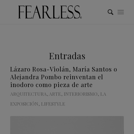
Entradas
Lázaro Rosa-Violán, María Santos o
Alejandra Pombo reinventan el
inodoro como pieza de arte
ARQUITECTURA
,
ARTE
,
INTERIORISMO
,
LA
EXPOSICIÓN
,
LIFESTYLE