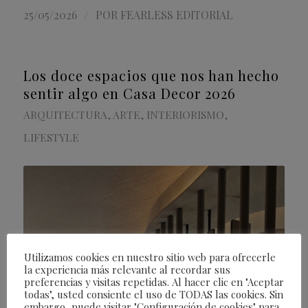
/
25/05/2026
POR
FEARLESS EDITORIAL
Los doce espacios que nos han hecho
sentir algo en Casa Decor 2026
ARQUITECTURA
,
ARTE
,
INTERIORISMO
,
LIFESTYLE
Utilizamos cookies en nuestro sitio web para ofrecerle
la experiencia más relevante al recordar sus
preferencias y visitas repetidas. Al hacer clic en "Aceptar
todas", usted consiente el uso de TODAS las cookies. Sin
embargo, puede visitar "Configuración de cookies" para