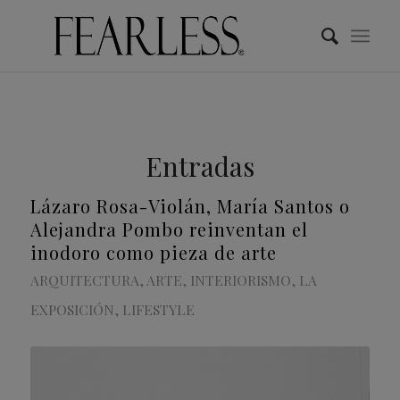
Entradas
Lázaro Rosa-Violán, María Santos o
Alejandra Pombo reinventan el
inodoro como pieza de arte
ARQUITECTURA
,
ARTE
,
INTERIORISMO
,
LA
EXPOSICIÓN
,
LIFESTYLE