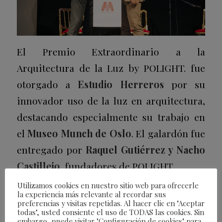
El Premio Extraordinario a la
Arquitectura de la Luz
by
POLIGHT. fue
otorgado a
Estudio Herreros
por su
innovador uso de la luz en arquitectura,
destacando especialmente su trabajo en
el
Museo Munch de Oslo
. El galardón fue
entregado por
Raquel Gutiérrez y Nacho
Castillejo
, fundadores de POLIGHT..
Utilizamos cookies en nuestro sitio web para ofrecerle
la experiencia más relevante al recordar sus
preferencias y visitas repetidas. Al hacer clic en "Aceptar
todas", usted consiente el uso de TODAS las cookies. Sin
embargo, puede visitar "Configuración de cookies" para