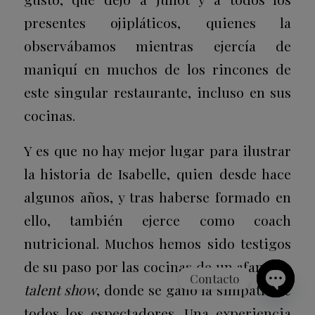
presentes ojipláticos, quienes la
observábamos mientras ejercía de
maniquí en muchos de los rincones de
este singular restaurante, incluso en sus
cocinas.
Y es que no hay mejor lugar para ilustrar
la historia de Isabelle, quien desde hace
algunos años, y tras haberse formado en
ello, también ejerce como coach
nutricional. Muchos hemos sido testigos
de su paso por las cocinas de un afamado
Contacto
talent show
, donde se ganó la simpatía de
Open
todos los espectadores. Una experiencia
chaty