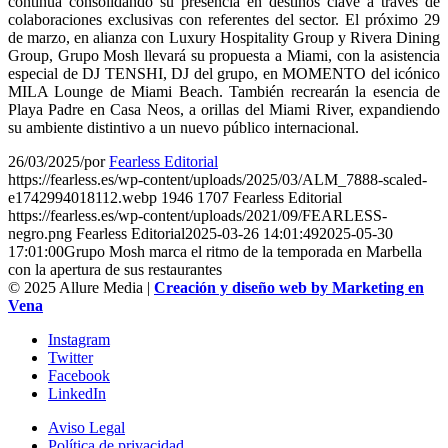
continúa consolidando su presencia en destinos clave a través de
colaboraciones exclusivas con referentes del sector. El próximo 29
de marzo, en alianza con Luxury Hospitality Group y Rivera Dining
Group, Grupo Mosh llevará su propuesta a Miami, con la asistencia
especial de DJ TENSHI, DJ del grupo, en MOMENTO del icónico
MILA Lounge de Miami Beach. También recrearán la esencia de
Playa Padre en Casa Neos, a orillas del Miami River, expandiendo
su ambiente distintivo a un nuevo público internacional.
26/03/2025
/
por
Fearless Editorial
https://fearless.es/wp-content/uploads/2025/03/ALM_7888-scaled-
e1742994018112.webp
1946
1707
Fearless Editorial
https://fearless.es/wp-content/uploads/2021/09/FEARLESS-
negro.png
Fearless Editorial
2025-03-26 14:01:49
2025-05-30
17:01:00
Grupo Mosh marca el ritmo de la temporada en Marbella
con la apertura de sus restaurantes
© 2025 Allure Media |
Creación y diseño web by Marketing en
Vena
Instagram
Twitter
Facebook
LinkedIn
Aviso Legal
Política de privacidad