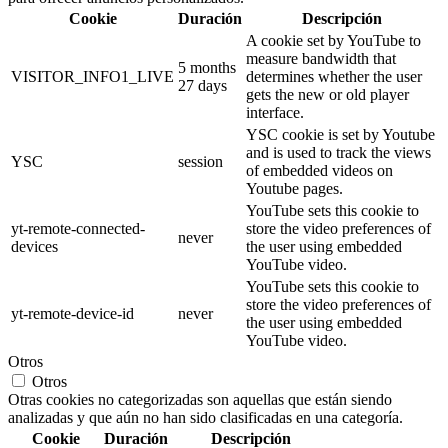
Cookie
Duración
Descripción
A cookie set by YouTube to
measure bandwidth that
5 months
VISITOR_INFO1_LIVE
determines whether the user
27 days
gets the new or old player
interface.
YSC cookie is set by Youtube
and is used to track the views
YSC
session
of embedded videos on
Youtube pages.
YouTube sets this cookie to
yt-remote-connected-
store the video preferences of
never
devices
the user using embedded
YouTube video.
YouTube sets this cookie to
store the video preferences of
yt-remote-device-id
never
the user using embedded
YouTube video.
Otros
Otros
Otras cookies no categorizadas son aquellas que están siendo
analizadas y que aún no han sido clasificadas en una categoría.
Cookie
Duración
Descripción