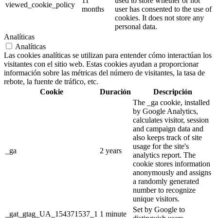
11
used to store whether or not
viewed_cookie_policy
months
user has consented to the use of
cookies. It does not store any
personal data.
Analíticas
Analíticas
Las cookies analíticas se utilizan para entender cómo interactúan los
visitantes con el sitio web. Estas cookies ayudan a proporcionar
información sobre las métricas del número de visitantes, la tasa de
rebote, la fuente de tráfico, etc.
Cookie
Duración
Descripción
The _ga cookie, installed
by Google Analytics,
calculates visitor, session
and campaign data and
also keeps track of site
usage for the site's
_ga
2 years
analytics report. The
cookie stores information
anonymously and assigns
a randomly generated
number to recognize
unique visitors.
Set by Google to
_gat_gtag_UA_154371537_1
1 minute