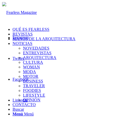
QUÉ ES FEARLESS
REVISTAS
Instagram
MANOS DE LA ARQUITECTURA
NOTICIAS
NOVEDADES
ENTREVISTAS
ARQUITECTURA
Twitter
CULTURA
WOMAN
MODA
MOTOR
Facebook
BUSINESS
TRAVELER
FOODIES
LIFESTYLE
OPINIÓN
LinkedIn
CONTACTO
Buscar
Menú
Menú