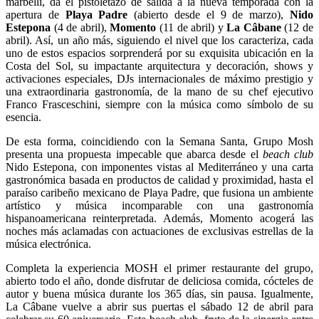
marbellí, da el pistoletazo de salida a la nueva temporada con la
apertura de
Playa Padre
(abierto desde el 9 de marzo),
Nido
Estepona
(4 de abril),
Momento
(11 de abril) y
La Câbane
(12 de
abril). Así, un año más, siguiendo el nivel que los caracteriza, cada
uno de estos espacios sorprenderá por su exquisita ubicación en la
Costa del Sol, su impactante arquitectura y decoración, shows y
activaciones especiales, DJs internacionales de máximo prestigio y
una extraordinaria gastronomía, de la mano de su chef ejecutivo
Franco Frasceschini, siempre con la música como símbolo de su
esencia.
De esta forma, coincidiendo con la Semana Santa, Grupo Mosh
presenta una propuesta impecable que abarca desde el
beach club
Nido Estepona, con imponentes vistas al Mediterráneo y una carta
gastronómica basada en productos de calidad y proximidad, hasta el
paraíso caribeño mexicano de Playa Padre, que fusiona un ambiente
artístico y música incomparable con una gastronomía
hispanoamericana reinterpretada. Además, Momento acogerá las
noches más aclamadas con actuaciones de exclusivas estrellas de la
música electrónica.
Completa la experiencia MOSH el primer restaurante del grupo,
abierto todo el año, donde disfrutar de deliciosa comida, cócteles de
autor y buena música durante los 365 días, sin pausa. Igualmente,
La Câbane vuelve a abrir sus puertas el sábado 12 de abril para