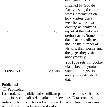
distinguish users.
Installed by Google
Analytics, _gid cookie
stores information on
how visitors use a
website, while also
creating an analytics
_gid
1 day
report of the website's
performance. Some of the
data that are collected
include the number of
visitors, their source, and
the pages they visit
anonymously.
YouTube sets this cookie
via embedded youtube-
CONSENT
2 years
videos and registers
anonymous statistical
data.
Publicidad
Publicidad
Las cookies de publicidad se utilizan para ofrecer a los visitantes
anuncios y campañas de marketing relevantes. Estas cookies
rastrean a los visitantes en los sitios web y recopilan información
para ofrecer anuncios personalizados.