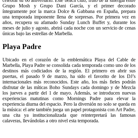
celebrar su 60 aniversario. Este beach club, fruto de la sinergia entre
Grupo Mosh y Grupo Dani García, y el primer decorado
íntegramente por la marca Dolce & Gabbana en España, prepara
una temporada imponente llena de sorpresas. Por primera vez en
años, recupera su afamado Sunday Lunch Buffet y, durante los
meses de julio y agosto, abrirá cada noche con un servicio de cenas
únicas bajo las estrellas de Marbella.
Playa Padre
Ubicado en el corazón de la emblemática Playa del Cable de
Marbella, Playa Padre se consolida cada temporada como uno de los
destinos más codiciados de la región. El primero en abrir sus
puertas, el pasado 9 de marzo, ha sido el favorito de los DJ’s
internacionales más reconocidos. Este año, los más fieles podrán
disfrutar de las míticas Boho Sundays cada domingo y de Mezcla
los jueves a partir del 1 de mayo. Además, se introducen nuevas
experiencias matutinas como Mornings Padre para elevar la
experiencia diurna del espacio. Pero la diversión no solo se queda en
la música: el arte también juega un papel protagonista con Art Padre,
una cita ya institucionalizada que reinterpretará las famosas
calaveras, llevándolas a otro nivel esta temporada.