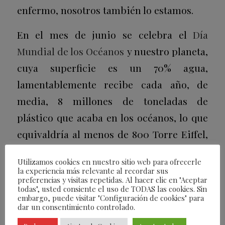
enfermo, nosotros también lo estamos.
En el mes de junio se celebra el
Día
Mundial de los Océanos
y nuestro planeta,
cuya superficie es un 70% agua,
lamentablemente recibe cada año, de
media, 8 millones de toneladas de
plástico que acaba en los océanos, lo que
equivaldría al menos de 800 Torre Eiffel,
según advierte Greenpeace.
Utilizamos cookies en nuestro sitio web para ofrecerle
la experiencia más relevante al recordar sus
Leer más
preferencias y visitas repetidas. Al hacer clic en "Aceptar
todas", usted consiente el uso de TODAS las cookies. Sin
embargo, puede visitar "Configuración de cookies" para
dar un consentimiento controlado.
/
/
08/06/2021
1 COMENTARIO
POR
FEARLESS