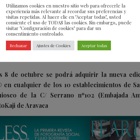
evy, Carlota Corredera
Utilizamos cookies en nuestro sitio web para ofrecerle la
experiencia más relevante al recordar sus preferencias y
visitas repetidas. Al hacer clic en "Aceptar todas", usted
 los mejores arquitectos
consiente el uso de TODAS las cookies. Sin embargo, puede
visitar "Configuración de cookies" para dar un
trega de FEARLESS oto
consentimiento controlado.
Rechazar
Ajustes de Cookies
Aceptar todas
STYLE
s 8 de octubre se podrá adquirir la nueva edic
©
en cualquier de los 10 establecimientos de
S
uiosco de la C/ Serrano nº102 (Embajada Am
toKaji de Aravaca