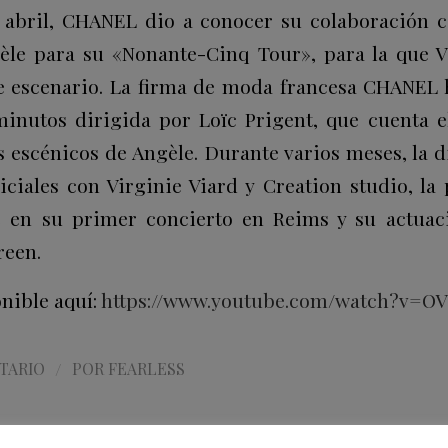
abril, CHANEL dio a conocer su colaboración c
le para su «Nonante-Cinq Tour», para la que V
de escenario. La firma de moda francesa CHANEL
minutos dirigida por Loïc Prigent, que cuenta e
es escénicos de Angèle. Durante varios meses, la 
iciales con Virginie Viard y Creation studio, la
e en su primer concierto en Reims y su actuac
reen.
onible aquí:
https://www.youtube.com/watch?v=OV
/
TARIO
POR
FEARLESS