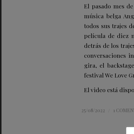
El pasado mes de 
música belga Angè
todos sus trajes 
película de diez 
detrás de los traj
conversaciones in
gira, el backstag
festival We Love G
El video está disp
/
25/08/2022
1 COMEN