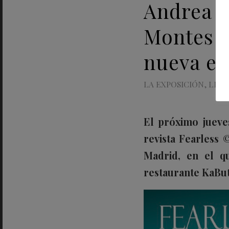
Andrea L
Montes o
nueva en
LA EXPOSICIÓN
,
LIFE
El próximo jueve
revista Fearless
Madrid, en el q
restaurante KaBu