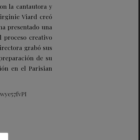
on la cantautora y
irginie Viard creó
 ha presentado una
l proceso creativo
directora grabó sus
 preparación de su
ión en el Parisian
wye57fvPI