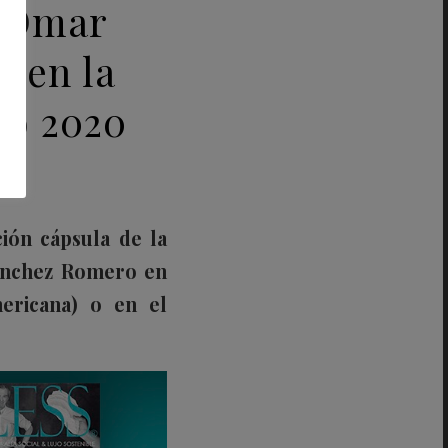
, Omar
, en la
ño 2020
ión cápsula de la
anchez Romero
en
ericana) o en el