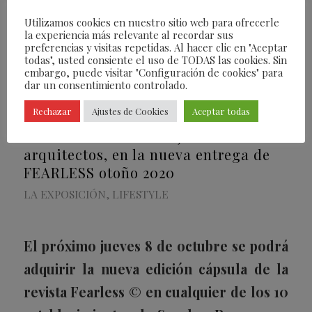
Utilizamos cookies en nuestro sitio web para ofrecerle
/
/
01/12/2020
2 COMENTARIOS
POR
FEARLESS
la experiencia más relevante al recordar sus
preferencias y visitas repetidas. Al hacer clic en "Aceptar
EDITORIAL
todas", usted consiente el uso de TODAS las cookies. Sin
embargo, puede visitar "Configuración de cookies" para
dar un consentimiento controlado.
Rechazar
Ajustes de Cookies
Aceptar todas
Andrea Levy, Carlota Corredera,
Omar Montes o los mejores
arquitectos, en la nueva entrega de
FEARLESS otoño 2020
LA EXPOSICIÓN
,
LIFESTYLE
El próximo jueves 8 de octubre se podrá
adquirir la nueva edición cápsula de la
revista Fearless
©
en cualquier de los 10