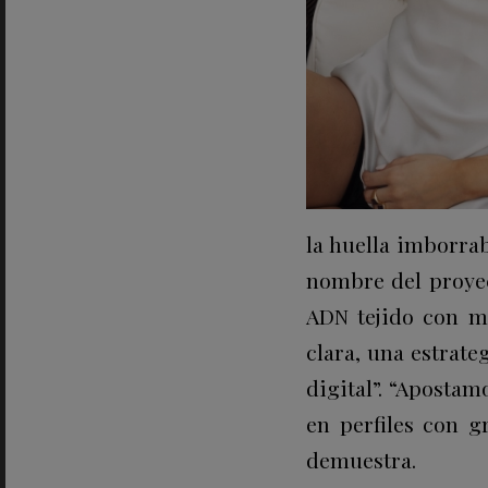
la huella imborrab
nombre del proyec
ADN tejido con mi
clara, una estrat
digital”. “Aposta
en perfiles con g
demuestra.