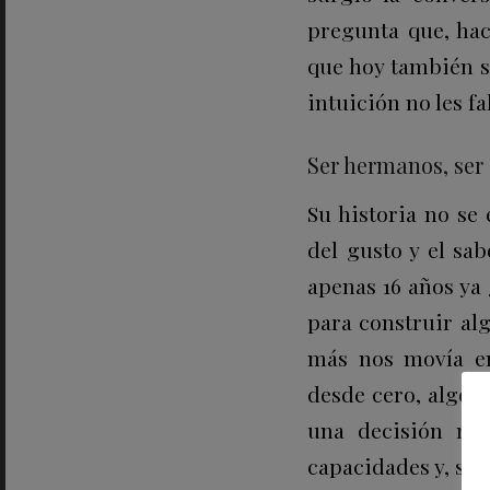
pregunta que, hac
que hoy también s
intuición no les fal
Ser hermanos, ser
Su historia no se
del gusto y el sa
apenas 16 años ya 
para construir alg
más nos movía en
desde cero, algo q
una decisión muy
capacidades y, sob