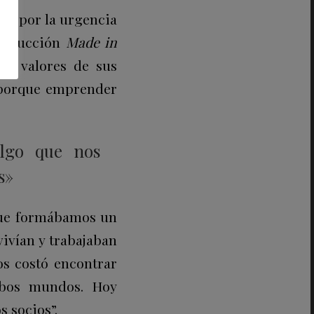
rar por la urgencia
producción
Made in
 y valores de sus
, porque emprender
algo que nos
s»
 que formábamos un
vivían y trabajaban
Nos costó encontrar
mbos mundos. Hoy
 socios”.