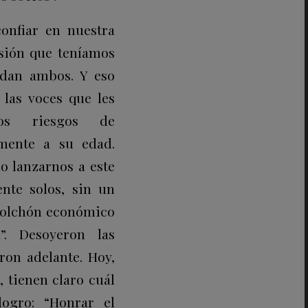
onfiar en nuestra
isión que teníamos
rdan ambos. Y eso
las voces que les
los riesgos de
mente a su edad.
do lanzarnos a este
nte solos, sin un
colchón económico
”. Desoyeron las
ron adelante. Hoy,
, tienen claro cuál
ogro: “Honrar el