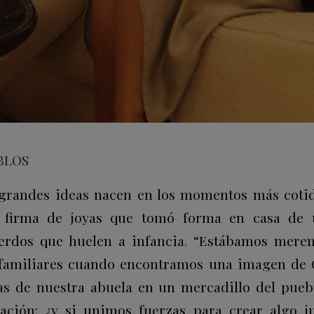
BLOS
 grandes ideas nacen en los momentos más cotid
 firma de joyas que tomó forma en casa de u
erdos que huelen a infancia
.
“Estábamos meren
s familiares cuando encontramos una imagen de 
as de nuestra abuela en un mercadillo del puebl
ación: ¿y si unimos fuerzas para crear algo j