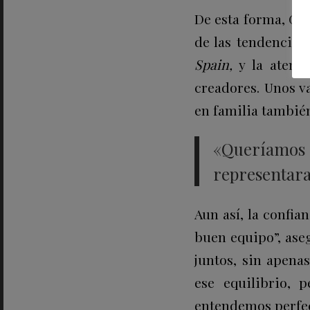
De esta forma, Gal
de las tendencias
Spain,
y la atempo
creadores. Unos v
en familia también
«Queríamos
representara
Aun así, la confi
buen equipo”, aseg
juntos, sin apenas
ese equilibrio,
entendemos perfe