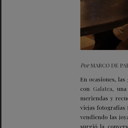
Por
MARCO DE PA
En ocasiones, las
con
Galatea
, una
meriendas y recu
viejas fotografía
vendiendo las joy
surgió la convers