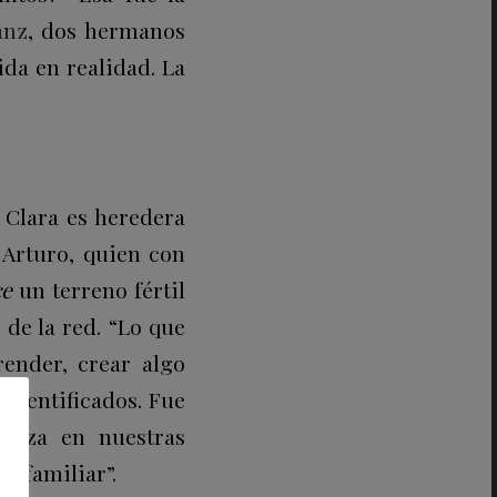
anz
, dos hermanos
da en realidad. La
 Clara es heredera
 Arturo, quien con
e
un terreno fértil
 de la red. “Lo que
ender, crear algo
 identificados. Fue
ianza en nuestras
o familiar”.