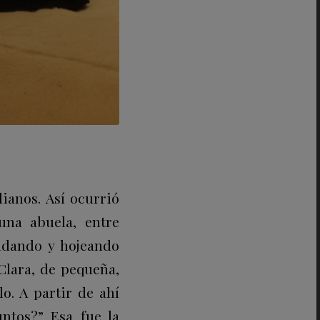
ianos. Así ocurrió
na abuela, entre
dando y hojeando
Clara, de pequeña,
o. A partir de ahí
untos?” Esa fue la