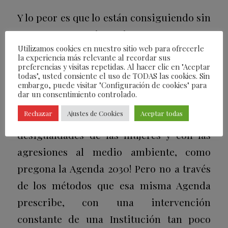
Y lo peor es que lo están consiguiendo sin
encontrar resistencia entre esos
Utilizamos cookies en nuestro sitio web para ofrecerle
ciudadanos que, sin duda, prefieren la
la experiencia más relevante al recordar sus
libertad a la tiranía, porque los disfraces
preferencias y visitas repetidas. Al hacer clic en "Aceptar
todas", usted consiente el uso de TODAS las cookies. Sin
que los totalitarios utilizan están muy
embargo, puede visitar "Configuración de cookies" para
dar un consentimiento controlado.
bien inventados. ¡Claro que todos estamos
Rechazar
Ajustes de Cookies
Aceptar todas
a favor de acabar con la pobreza, con las
desigualdades de las mujeres y con las
agresiones al medio ambiente, como
pregona la Agenda 2030! Pero no a través
de los métodos que esa misma Agenda
prescribe, con una intervención
constante de una Institución tan poco