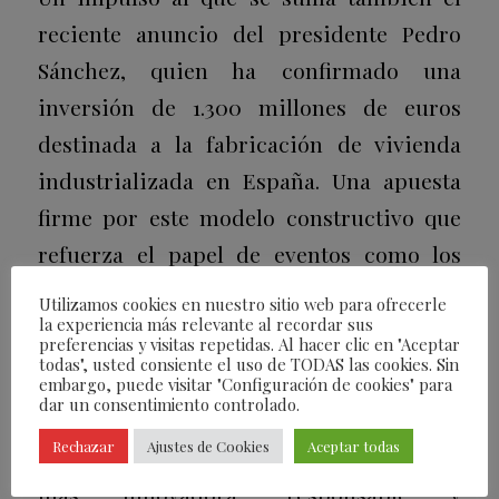
reciente anuncio del presidente Pedro
Sánchez, quien ha confirmado una
inversión de 1.300 millones de euros
destinada a la fabricación de vivienda
industrializada en España. Una apuesta
firme por este modelo constructivo que
refuerza el papel de eventos como los
Modular Awards como catalizadores del
Utilizamos cookies en nuestro sitio web para ofrecerle
la experiencia más relevante al recordar sus
cambio.
preferencias y visitas repetidas. Al hacer clic en "Aceptar
todas", usted consiente el uso de TODAS las cookies. Sin
Con el respaldo de las instituciones, este
embargo, puede visitar "Configuración de cookies" para
dar un consentimiento controlado.
evento ha sido la plataforma ideal para
Rechazar
Ajustes de Cookies
Aceptar todas
continuar el camino hacia una industria
más innovadora, responsable y