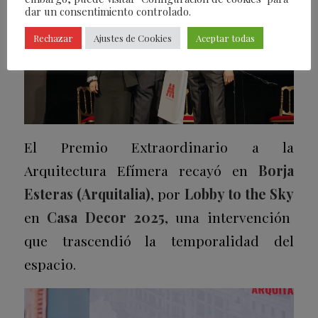
dar un consentimiento controlado.
Rechazar
Ajustes de Cookies
Aceptar todas
El Premio Extraordinario a la
Arquitectura Efímera recayó en
Borja
Esteras (Arquitalia)
, por
Lobby to the Sky
en
Casa Decor 2025
, una intervención
que trascendió la temporalidad del
espacio.