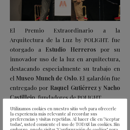
El Premio Extraordinario a la
Arquitectura de la Luz
by
POLIGHT. fue
otorgado a
Estudio Herreros
por su
innovador uso de la luz en arquitectura,
destacando especialmente su trabajo en
el
Museo Munch de Oslo
. El galardón fue
entregado por
Raquel Gutiérrez y Nacho
Castillejo
, fundadores de POLIGHT..
Utilizamos cookies en nuestro sitio web para ofrecerle
la experiencia más relevante al recordar sus
preferencias y visitas repetidas. Al hacer clic en "Aceptar
todas", usted consiente el uso de TODAS las cookies. Sin
embargo, puede visitar "Configuración de cookies" para