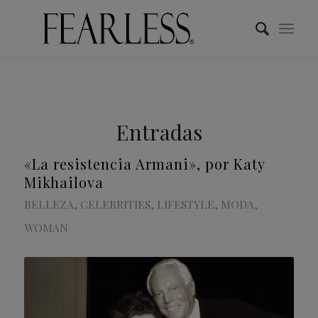
Entradas
«La resistencia Armani», por Katy
Mikhailova
BELLEZA
,
CELEBRITIES
,
LIFESTYLE
,
MODA
,
WOMAN