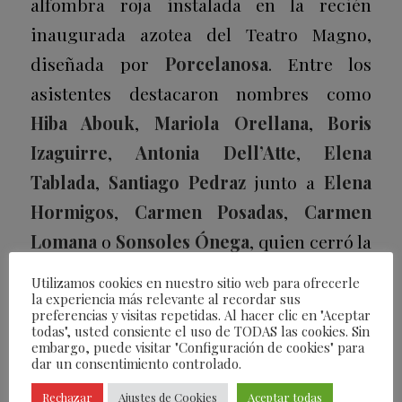
alfombra roja instalada en la recién
inaugurada azotea del Teatro Magno,
diseñada por
Porcelanosa
. Entre los
asistentes destacaron nombres como
Hiba Abouk
,
Mariola Orellana
,
Boris
Izaguirre
,
Antonia Dell’Atte
,
Elena
Tablada
,
Santiago Pedraz
junto a
Elena
Hormigos
,
Carmen Posadas
,
Carmen
Lomana
o
Sonsoles Ónega
, quien cerró la
alfombra roja.
Utilizamos cookies en nuestro sitio web para ofrecerle
la experiencia más relevante al recordar sus
Durante el cóctel de bienvenida, los
preferencias y visitas repetidas. Al hacer clic en "Aceptar
todas", usted consiente el uso de TODAS las cookies. Sin
asistentes disfrutaron del espumoso de
embargo, puede visitar "Configuración de cookies" para
dar un consentimiento controlado.
Laurent Perrier
, gran aliado frente a las
Rechazar
Ajustes de Cookies
Aceptar todas